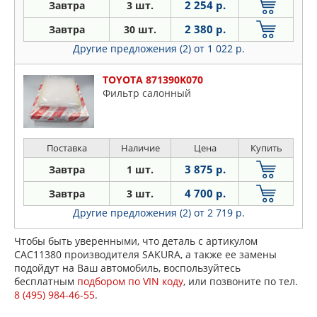
2 254 р.
Завтра
3 шт.
2 380 р.
Завтра
30 шт.
Другие предложения (2)
от 1 022 р.
TOYOTA 871390K070
Фильтр салонный
Поставка
Наличие
Цена
Купить
3 875 р.
Завтра
1 шт.
4 700 р.
Завтра
3 шт.
Другие предложения (2)
от 2 719 р.
Чтобы быть уверенными, что деталь с артикулом
CAC11380 производителя SAKURA, а также ее замены
подойдут на Ваш автомобиль, воспользуйтесь
бесплатным
подбором по VIN коду
, или позвоните по тел.
8 (495) 984-46-55
.