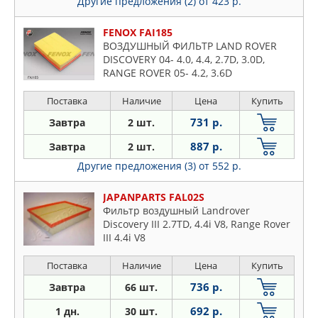
Другие предложения (2)
от 423 р.
FENOX FAI185
ВОЗДУШНЫЙ ФИЛЬТР LAND ROVER
DISCOVERY 04- 4.0, 4.4, 2.7D, 3.0D,
RANGE ROVER 05- 4.2, 3.6D
Поставка
Наличие
Цена
Купить
731 р.
Завтра
2 шт.
887 р.
Завтра
2 шт.
Другие предложения (3)
от 552 р.
JAPANPARTS FAL02S
Фильтр воздушный Landrover
Discovery III 2.7TD, 4.4i V8, Range Rover
III 4.4i V8
Поставка
Наличие
Цена
Купить
736 р.
Завтра
66 шт.
692 р.
1 дн.
30 шт.