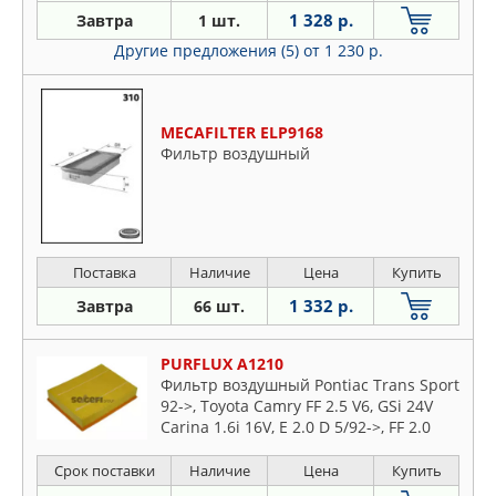
1 328 р.
Завтра
1 шт.
Другие предложения (5)
от 1 230 р.
MECAFILTER ELP9168
Фильтр воздушный
Поставка
Наличие
Цена
Купить
1 332 р.
Завтра
66 шт.
PURFLUX A1210
Фильтр воздушный Pontiac Trans Sport
92->, Toyota Camry FF 2.5 V6, GSi 24V
Carina 1.6i 16V, E 2.0 D 5/92->, FF 2.0
Diesel, Celica 2.0 Turbo 4WD 16V 2.0i
16V 4WD, FF 2.0i, Corolla 2.0D, CE 100
Срок поставки
Наличие
Цена
Купить
(двиг 2C)