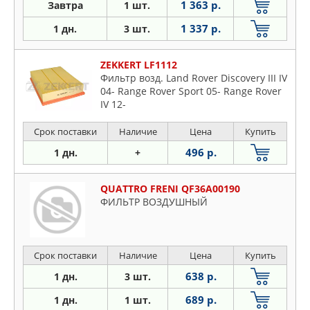
1 363 р.
Завтра
1 шт.
1 337 р.
1 дн.
3 шт.
ZEKKERT LF1112
Фильтр возд. Land Rover Discovery III IV
04- Range Rover Sport 05- Range Rover
IV 12-
Срок поставки
Наличие
Цена
Купить
496 р.
1 дн.
+
QUATTRO FRENI QF36A00190
ФИЛЬТР ВОЗДУШНЫЙ
Срок поставки
Наличие
Цена
Купить
638 р.
1 дн.
3 шт.
689 р.
1 дн.
1 шт.