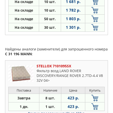
1 681 р.
На складе
10 шт.
1 782 р.
На складе
10 шт.
1 803 р.
На складе
50 шт.
1 301 р.
На складе
30 шт.
Найдены аналоги (заменители) для запрошенного номера
C 31 196
MANN
:
STELLOX 7101095SX
Фильтр возд.LAND ROVER
DISCOVERY/RANGE ROVER 2.7TD-4.4 V8
32V 04>
Поставка
Наличие
Цена
Купить
423 р.
Завтра
8 шт.
423 р.
1 дн.
1 шт.