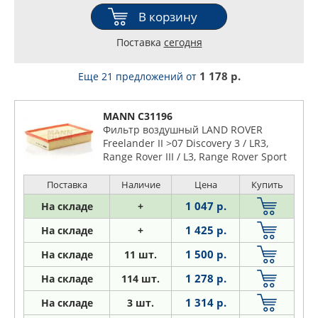
В корзину
Поставка
сегодня
1 178 р.
Еще 21 предложений
от
MANN C31196
Фильтр воздушный LAND ROVER
Freelander II >07 Discovery 3 / LR3,
Range Rover III / L3, Range Rover Sport
Поставка
Наличие
Цена
Купить
1 047 р.
На складе
+
1 425 р.
На складе
+
1 500 р.
На складе
11 шт.
1 278 р.
На складе
114 шт.
1 314 р.
На складе
3 шт.