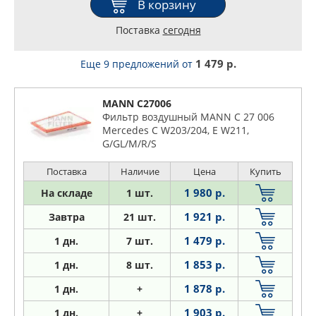
В корзину
Поставка
сегодня
1 479 р.
Еще 9 предложений
от
MANN C27006
Фильтр воздушный MANN C 27 006
Mercedes C W203/204, E W211,
G/GL/M/R/S
Поставка
Наличие
Цена
Купить
1 980 р.
На складе
1 шт.
1 921 р.
Завтра
21 шт.
1 479 р.
1
дн.
7 шт.
1 853 р.
1
дн.
8 шт.
1 878 р.
1
дн.
+
1 903 р.
1
дн.
+