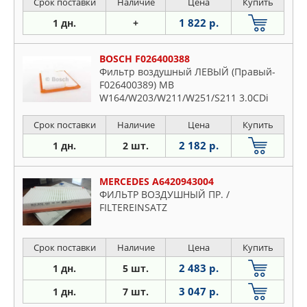
Срок поставки
Наличие
Цена
Купить
1 822 р.
1 дн.
+
BOSCH F026400388
Фильтр воздушный ЛЕВЫЙ (Правый-
F026400389) MB
W164/W203/W211/W251/S211 3.0CDi
05>
Срок поставки
Наличие
Цена
Купить
2 182 р.
1 дн.
2 шт.
MERCEDES A6420943004
ФИЛЬТР ВОЗДУШНЫЙ ПР. /
FILTEREINSATZ
Срок поставки
Наличие
Цена
Купить
2 483 р.
1 дн.
5 шт.
3 047 р.
1 дн.
7 шт.