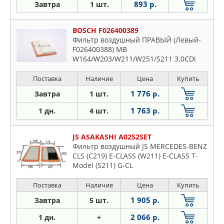
893 р.
Завтра
1 шт.
BOSCH F026400389
Фильтр воздушный ПРАВЫЙ (Левый-
F026400388) MB
W164/W203/W211/W251/S211 3.0CDi
05>
Поставка
Наличие
Цена
Купить
1 776 р.
Завтра
1 шт.
1 763 р.
1 дн.
4 шт.
JS ASAKASHI A0252SET
Фильтр воздушный JS MERCEDES-BENZ
CLS (C219) E-CLASS (W211) E-CLASS T-
Model (S211) G-CL
Поставка
Наличие
Цена
Купить
1 905 р.
Завтра
5 шт.
2 066 р.
1 дн.
+