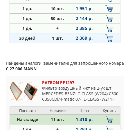
1 951 р.
1
дн.
10 шт.
2 144 р.
1
дн.
50 шт.
2 385 р.
1
дн.
+
2 369 р.
30 дней
1 шт.
Найдены аналоги (заменители) для запрошенного номера
C 27 006
MANN
:
PATRON PF1297
Фильтр воздушный к-кт из 2-ух шт.
MERCEDES-BENZ: C-CLASS (W204) C300-
C350CDi/4-matic 07-, E-CLASS (W211)
E280CDi/E320CDi 05-, M-CLASS (W164)
ML280-ML350CDi 4-matic 05-
Поставка
Наличие
Цена
Купить
1 310 р.
На складе
11 шт.
1 283 р.
1 дн.
+