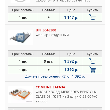
CLASS (W164) ML 320 CDI 4-matic
(164.122
Срок поставки
Наличие
Цена
Купить
1 147 р.
1 дн.
+
UFI 3046300
Фильтр воздушный
Срок поставки
Наличие
Цена
Купить
1 392 р.
1 дн.
3 шт.
1 392 р.
1 дн.
+
Другие предложения (3)
от 1 392 р.
COMLINE EAF634
ФИЛЬТР ВОЗД MERCEDES-BENZ GLK-
CLASS 08- (К-КТ из 2 штук C 25 004+C
27 006)