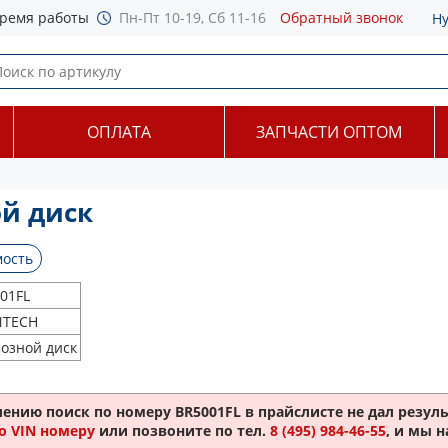
ремя работы
Пн-Пт 10-19, Сб 11-16
Обратный звонок
Н
ОПЛАТА
ЗАПЧАСТИ ОПТОМ
й диск
ость
01FL
NTECH
озной диск
лению поиск по номеру
BR5001FL
в прайслисте не дал резуль
о VIN номеру
или позвоните по тел.
8 (495) 984-46-55
, и мы 