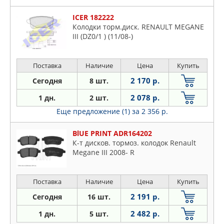
ICER 182222
Колодки торм.диск. RENAULT MEGANE
III (DZ0/1 ) (11/08-)
Поставка
Наличие
Цена
Купить
2 170 р.
Сегодня
8 шт.
2 078 р.
1 дн.
2 шт.
Еще предложение (1)
за 2 356 р.
BlUE PRINT ADR164202
К-т дисков. тормоз. колодок Renault
Megane III 2008- R
Поставка
Наличие
Цена
Купить
2 191 р.
Сегодня
16 шт.
2 482 р.
1 дн.
5 шт.