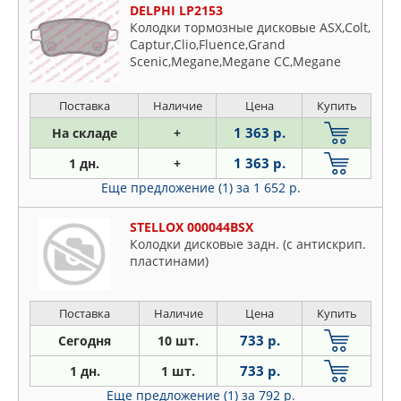
DELPHI LP2153
Колодки тормозные дисковые ASX,Colt,
Captur,Clio,Fluence,Grand
Scenic,Megane,Megane CC,Megane
Coupe,
Поставка
Наличие
Цена
Купить
1 363 р.
На складе
+
1 363 р.
1 дн.
+
Еще предложение (1)
за 1 652 р.
STELLOX 000044BSX
Колодки дисковые задн. (с антискрип.
пластинами)
Поставка
Наличие
Цена
Купить
733 р.
Сегодня
10 шт.
733 р.
1 дн.
1 шт.
Еще предложение (1)
за 792 р.