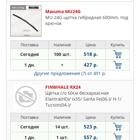
Masuma MU24G
MU-24G щетка гибридная 600mm, под
крючок
Поставка
Наличие
Цена
Купить
518 р.
Сегодня
100 шт.
427 р.
1 дн.
+
Другие предложения (7)
от 491 р.
FINWHALE RX24
Щётка с/о 60см бескаркасная
Elantra(HD)/ ix35/ Santa Fe(06-)/ H-1/
Tucson(04-)/
Поставка
Наличие
Цена
Купить
523 р.
Сегодня
14 шт.
557 р.
1 дн.
1 шт.