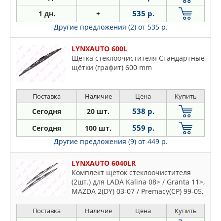
535 р.
1 дн.
+
Другие предложения (2)
от 535 р.
LYNXAUTO 600L
Щетка стеклоочистителя Стандартные
щётки (графит) 600 mm
Поставка
Наличие
Цена
Купить
538 р.
Сегодня
20 шт.
559 р.
Сегодня
100 шт.
Другие предложения (9)
от 449 р.
LYNXAUTO 6040LR
Комплект щеток стеклоочистителя
(2шт.) для LADA Kalina 08> / Granta 11>,
MAZDA 2(DY) 03-07 / Premacy(CP) 99-05,
RENAULT Megane 96-99, TOYOTA
Corolla(E12) 02-07 / Picnic 96-01, VW
Поставка
Наличие
Цена
Купить
Polo Sedan 10>, KIA Sportage(JE) 04>,