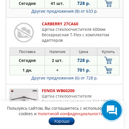
728 р.
Сегодня
41 шт.
Другие предложения (8)
от 633 р.
CARBERRY 27CA60
Щетка стеклоочистителя 600мм
бескаркасная T-Flex с комплектом
адаптеров
Поставка
Наличие
Цена
Купить
728 р.
Сегодня
2 шт.
701 р.
1 дн.
+
Другие предложения (6)
от 728 р.
FENOX WB60200
Щетка стеклоочистителя
бескаркасная крепление 5в1 600мм
Пользуясь сайтом, Вы соглашаетесь с использованием
cookies и
политикой конфиденциальности
.
Поставка
Наличие
Цена
Купить
Хорошо
730 р.
Сегодня
3 шт.