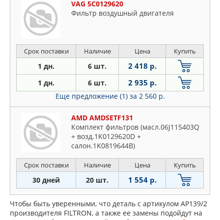
VAG 5C0129620
Фильтр воздушный двигателя
Срок поставки
Наличие
Цена
Купить
2 418 р.
1 дн.
6 шт.
2 935 р.
1 дн.
6 шт.
Еще предложение (1)
за 2 560 р.
AMD AMDSETF131
Комплект фильтров (масл.06J115403Q
+ возд.1K0129620D +
салон.1K0819644B)
Срок поставки
Наличие
Цена
Купить
1 554 р.
30 дней
20 шт.
Чтобы быть уверенными, что деталь с артикулом AP139/2
производителя FILTRON, а также ее замены подойдут на