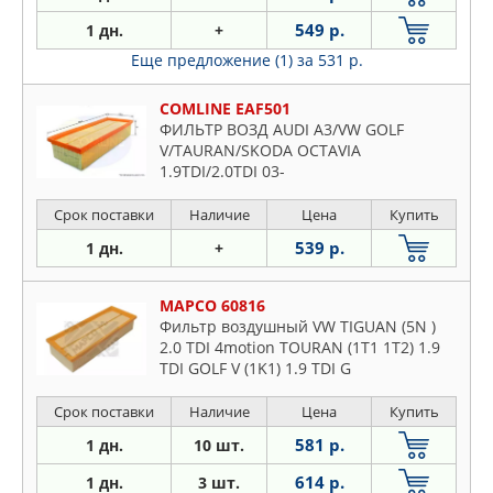
549 р.
1 дн.
+
Еще предложение (1)
за 531 р.
COMLINE EAF501
ФИЛЬТР ВОЗД AUDI A3/VW GOLF
V/TAURAN/SKODA OCTAVIA
1.9TDI/2.0TDI 03-
Срок поставки
Наличие
Цена
Купить
539 р.
1 дн.
+
MAPCO 60816
Фильтр воздушный VW TIGUAN (5N )
2.0 TDI 4motion TOURAN (1T1 1T2) 1.9
TDI GOLF V (1K1) 1.9 TDI G
Срок поставки
Наличие
Цена
Купить
581 р.
1 дн.
10 шт.
614 р.
1 дн.
3 шт.