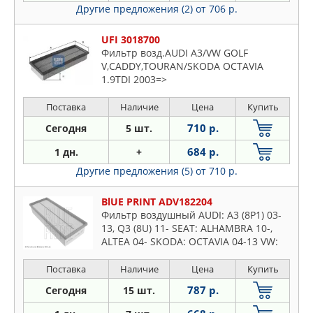
Другие предложения (2)
от 706 р.
UFI 3018700
Фильтр возд.AUDI A3/VW GOLF
V,CADDY,TOURAN/SKODA OCTAVIA
1.9TDI 2003=>
Поставка
Наличие
Цена
Купить
710 р.
Сегодня
5 шт.
684 р.
1 дн.
+
Другие предложения (5)
от 710 р.
BlUE PRINT ADV182204
Фильтр воздушный AUDI: A3 (8P1) 03-
13, Q3 (8U) 11- SEAT: ALHAMBRA 10-,
ALTEA 04- SKODA: OCTAVIA 04-13 VW:
CADDY III/IV 04-, GOLF V/VI 03-, JETTA
05-, PASSAT 05-
Поставка
Наличие
Цена
Купить
787 р.
Сегодня
15 шт.