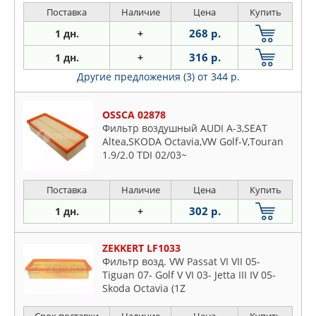
Поставка
Наличие
Цена
Купить
268 р.
1 дн.
+
316 р.
1 дн.
+
Другие предложения (3)
от 344 р.
OSSCA 02878
Фильтр воздушный AUDI A-3,SEAT
Altea,SKODA Octavia,VW Golf-V,Touran
1.9/2.0 TDI 02/03~
Поставка
Наличие
Цена
Купить
302 р.
1 дн.
+
ZEKKERT LF1033
Фильтр возд. VW Passat VI VII 05-
Tiguan 07- Golf V VI 03- Jetta III IV 05-
Skoda Octavia (1Z
Срок поставки
Наличие
Цена
Купить