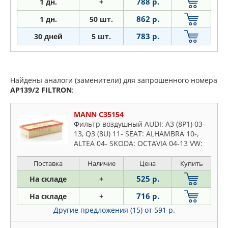
788 р.
1
дн.
+
862 р.
1
дн.
50 шт.
783 р.
30 дней
5 шт.
Найдены аналоги (заменители) для запрошенного номера
AP139/2
FILTRON
:
MANN C35154
Фильтр воздушный AUDI: A3 (8P1) 03-
13, Q3 (8U) 11- SEAT: ALHAMBRA 10-,
ALTEA 04- SKODA: OCTAVIA 04-13 VW:
CADDY III/IV 04-, GOLF V/VI 03-, JETTA
05-, PASSAT 05-
Поставка
Наличие
Цена
Купить
525 р.
На складе
+
716 р.
На складе
+
Другие предложения (15)
от 591 р.