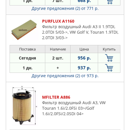
668 р.
1 дн.
7 шт.
Другие предложения (2)
от 771 р.
PURFLUX A1160
Фильтр воздушный Audi A3 II 1.9TDI,
2.0TDI 5/03->, VW Golf V, Touran 1.9TDI,
2.0TDI 3/03->
Поставка
Наличие
Цена
Купить
956 р.
Сегодня
2 шт.
937 р.
1 дн.
+
Другие предложения (2)
от 973 р.
MFILTER A886
Фильтр воздушный Audi A3, VW
Touran 1.6i/2.0FSi 03>/Golf
1.6i/2.0FSi/2.0SDi 04>