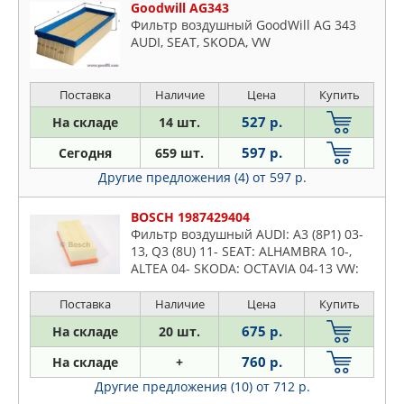
Goodwill AG343
Фильтр воздушный GoodWill AG 343
AUDI, SEAT, SKODA, VW
Поставка
Наличие
Цена
Купить
527 р.
На складе
14 шт.
597 р.
Сегодня
659 шт.
Другие предложения (4)
от 597 р.
BOSCH 1987429404
Фильтр воздушный AUDI: A3 (8P1) 03-
13, Q3 (8U) 11- SEAT: ALHAMBRA 10-,
ALTEA 04- SKODA: OCTAVIA 04-13 VW:
CADDY III/IV 04-, GOLF V/VI 03-, JETTA
05-, PASSAT 05-
Поставка
Наличие
Цена
Купить
675 р.
На складе
20 шт.
760 р.
На складе
+
Другие предложения (10)
от 712 р.