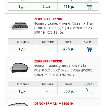
415 р.
1 дн.
2 шт.
ZEKKERT IF3270K
Фильтр салон. угольн. Nissan X-Trail
(T30) 01- Teana (J31) 03- Jetour T2 23-
X90 19- X70 18- Da
Поставка
Наличие
Цена
Купить
423 р.
1 дн.
+
ZEKKERT IF3033K
Фильтр салон. угольн. MB E-Class
(W210 S210 VF210) 95- C-Class(W202
S202) 93- SLK (R170) 96- C
Поставка
Наличие
Цена
Купить
563 р.
1 дн.
+
DENCKERMAN M110019