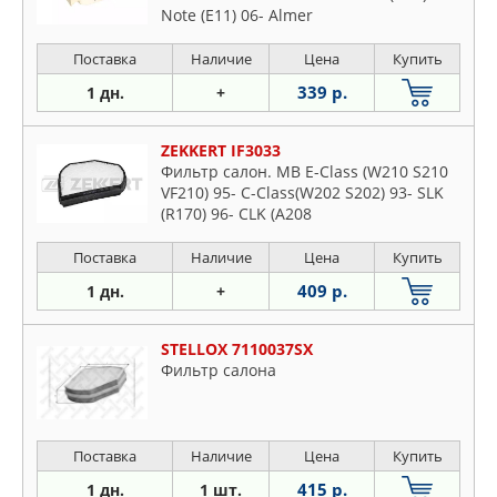
Note (E11) 06- Almer
Поставка
Наличие
Цена
Купить
339 р.
1 дн.
+
ZEKKERT IF3033
Фильтр салон. MB E-Class (W210 S210
VF210) 95- C-Class(W202 S202) 93- SLK
(R170) 96- CLK (A208
Поставка
Наличие
Цена
Купить
409 р.
1 дн.
+
STELLOX 7110037SX
Фильтр салона
Поставка
Наличие
Цена
Купить
415 р.
1 дн.
1 шт.