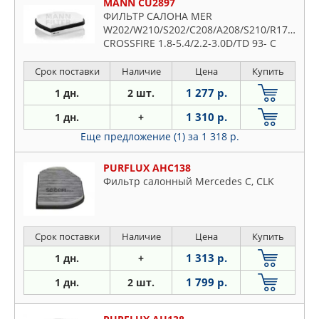
MANN CU2897
ФИЛЬТР САЛОНА MER
W202/W210/S202/C208/A208/S210/R170/CHR
CROSSFIRE 1.8-5.4/2.2-3.0D/TD 93- С
КОНД
Срок поставки
Наличие
Цена
Купить
1 277 р.
1 дн.
2 шт.
1 310 р.
1 дн.
+
Еще предложение (1)
за 1 318 р.
PURFLUX AHC138
Фильтр салонный Mercedes C, CLK
Срок поставки
Наличие
Цена
Купить
1 313 р.
1 дн.
+
1 799 р.
1 дн.
2 шт.