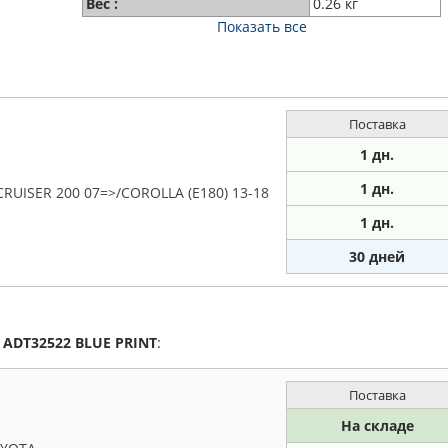
Вес :
0.26 кг
Показать все
Поставка
1 дн.
1 дн.
RUISER 200 07=>/COROLLA (E180) 13-18
1
дн.
30 дней
а
ADT32522
BLUE PRINT
:
Поставка
На складе