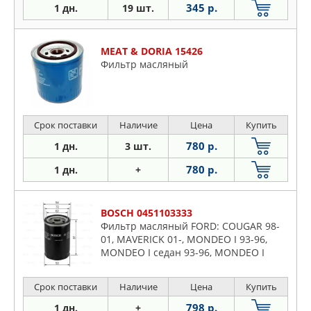
345 р.
1 дн.
19 шт.
MEAT & DORIA 15426
Фильтр масляный
Срок поставки
Наличие
Цена
Купить
780 р.
1 дн.
3 шт.
780 р.
1 дн.
+
BOSCH 0451103333
Фильтр масляный FORD: COUGAR 98-
01, MAVERICK 01-, MONDEO I 93-96,
MONDEO I седан 93-96, MONDEO I
универсал 93-96, MONDEO II 96-00,
MONDEO II седан 96-00, MONDEO
Срок поставки
Наличие
Цена
Купить
798 р.
1 дн.
+