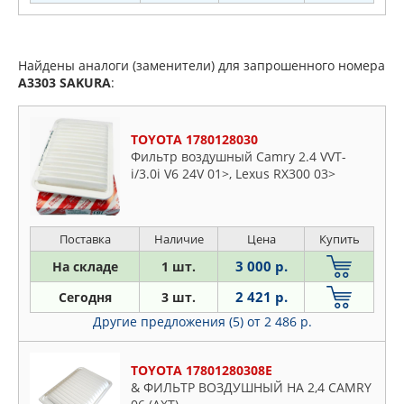
Найдены аналоги (заменители) для запрошенного номера
A3303
SAKURA
:
TOYOTA 1780128030
Фильтр воздушный Camry 2.4 VVT-
i/3.0i V6 24V 01>, Lexus RX300 03>
Поставка
Наличие
Цена
Купить
3 000 р.
На складе
1 шт.
2 421 р.
Сегодня
3 шт.
Другие предложения (5)
от 2 486 р.
TOYOTA 17801280308E
& ФИЛЬТР ВОЗДУШНЫЙ НА 2,4 CAMRY