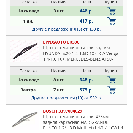
Поставка
Наличие
Цена
Купить
446 р.
На складе
3 шт.
417 р.
1 дн.
+
Другие предложения (5)
от 433 р.
LYNXAUTO LR30C
Щетка стеклоочистителя задняя
HYUNDAI ix20 1.4-1.6D 10>, KIA Venga
1.4-1.6 10>, MERCEDES-BENZ A150-
200D(W169) 04-12 / E200D-63(W212) 09>
/ GL320D-500(X164) 06> / GLK200D-
Поставка
Наличие
Цена
Купить
350D(X204) 08>
648 р.
На складе
8 шт.
573 р.
Завтра
7 шт.
Другие предложения (10)
от 532 р.
BOSCH 3397004629
Щетка стеклоочистителя 475мм
задняя каркасная FIAT: GRANDE
PUNTO 1.2/1.3 D Multijet/1.4/1.4 16V/1.4