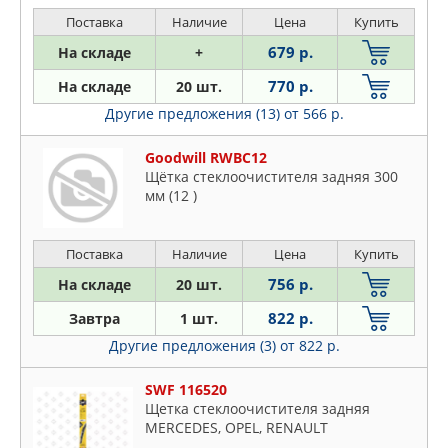
Abarth/1.4 T-Jet/1.9 D Multijet 05-
HONDA: CIVIC VI Hatchback
Поставка
Наличие
Цена
Купить
679 р.
На складе
+
770 р.
На складе
20 шт.
Другие предложения (13)
от 566 р.
Goodwill RWBC12
Щётка стеклоочистителя задняя 300
мм (12 )
Поставка
Наличие
Цена
Купить
756 р.
На складе
20 шт.
822 р.
Завтра
1 шт.
Другие предложения (3)
от 822 р.
SWF 116520
Щетка стеклоочистителя задняя
MERCEDES, OPEL, RENAULT