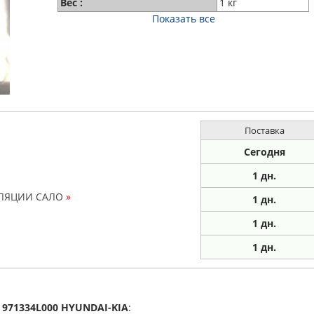
Вес :
1 кг
Показать все
Поставка
Сегодня
1 дн.
ЛЯЦИИ САЛО
»
1
дн.
1
дн.
1
дн.
а
971334L000
HYUNDAI-KIA
: