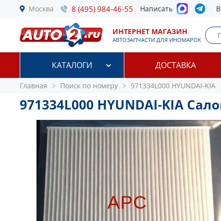
Москва
8 (495) 984-46-55
Написать
В
ИНТЕРНЕТ МАГАЗИН
АВТОЗАПЧАСТИ ДЛЯ ИНОМАРОК
КАТАЛОГИ
ДОСТАВКА
Главная
Поиск по номеру
971334L000 HYUNDAI-KIA
971334L000 HYUNDAI-KIA Сал