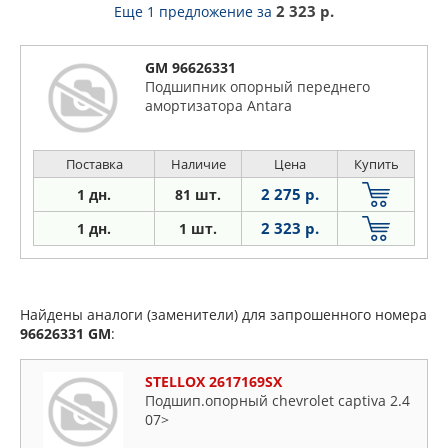
2 323 р.
Еще 1 предложение
за
GM 96626331
Подшипник опорный переднего
амортизатора Antara
Поставка
Наличие
Цена
Купить
2 275 р.
1 дн.
81 шт.
2 323 р.
1 дн.
1 шт.
Найдены аналоги (заменители) для запрошенного номера
96626331
GM
:
STELLOX 2617169SX
Подшип.опорный chevrolet captiva 2.4
07>