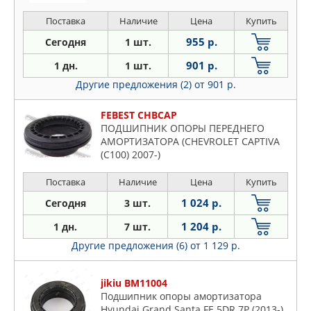
Поставка
Наличие
Цена
Купить
955 р.
Сегодня
1 шт.
901 р.
1 дн.
1 шт.
Другие предложения (2)
от 901 р.
FEBEST CHBCAP
ПОДШИПНИК ОПОРЫ ПЕРЕДНЕГО
АМОРТИЗАТОРА (CHEVROLET CAPTIVA
(C100) 2007-)
Поставка
Наличие
Цена
Купить
1 024 р.
Сегодня
3 шт.
1 204 р.
1 дн.
7 шт.
Другие предложения (6)
от 1 129 р.
jikiu BM11004
Подшипник опоры амортизатора
Hyundai Grand Santa FE 5DR 7P (2013-),