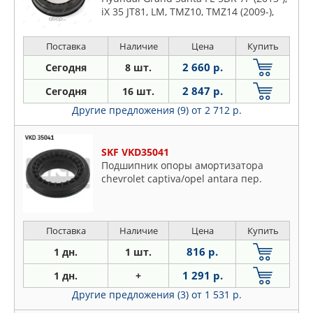
iX 35 JT81, LM, TMZ10, TMZ14 (2009-),
Santa FE SU81 (2012-), Tucson JU, LM
(2009-), Carens WAGON 7P (2012-2016),
Поставка
Наличие
Цена
Купить
Sorento KU81, XM (2012-), Sportage SL
(2010-2015)
2 660 р.
Сегодня
8 шт.
2 847 р.
Сегодня
16 шт.
Другие предложения (9)
от 2 712 р.
SKF VKD35041
Подшипник опоры амортизатора
chevrolet captiva/opel antara пер.
Поставка
Наличие
Цена
Купить
816 р.
1 дн.
1 шт.
1 291 р.
1 дн.
+
Другие предложения (3)
от 1 531 р.