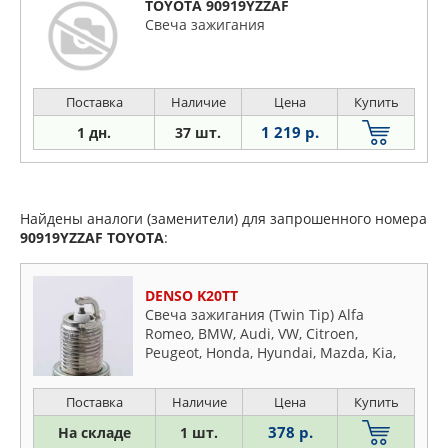
TOYOTA 90919YZZAF
Свеча зажигания
Поставка
Наличие
Цена
Купить
1 219 р.
1 дн.
37 шт.
Найдены аналоги (заменители) для запрошенного номера
90919YZZAF
TOYOTA
:
DENSO K20TT
Свеча зажигания (Twin Tip) Alfa
Romeo, BMW, Audi, VW, Citroen,
Peugeot, Honda, Hyundai, Mazda, Kia,
Mitsubishi, MB, Renault, Nissan,
Subaru, Toyota, Opel, Fiat, Ford, Rover,
Поставка
Наличие
Цена
Купить
Saab, Suzuki, Volvo
378 р.
На складе
1 шт.