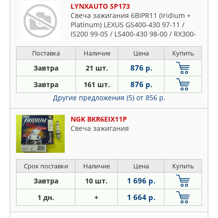
LYNXAUTO SP173
Свеча зажигания 6BIPR11 (Iridium +
Platinum) LEXUS GS400-430 97-11 /
IS200 99-05 / LS400-430 98-00 / RX300-
400h 98-08 / SC430 01-10, TOYOTA
Camry(V30-V40) 2.4-3.0 01-11 /
Поставка
Наличие
Цена
Купить
Celica(T23) 1.8 99-05
876 р.
Завтра
21 шт.
876 р.
Завтра
161 шт.
Другие предложения (5)
от 856 р.
NGK BKR6EIX11P
Свеча зажигания
Срок поставки
Наличие
Цена
Купить
1 696 р.
Завтра
10 шт.
1 664 р.
1 дн.
+