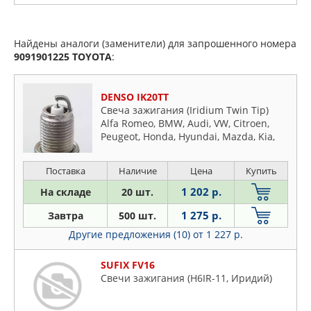
Найдены аналоги (заменители) для запрошенного номера
9091901225
TOYOTA
:
DENSO IK20TT
Свеча зажигания (Iridium Twin Tip)
Alfa Romeo, BMW, Audi, VW, Citroen,
Peugeot, Honda, Hyundai, Mazda, Kia,
Mitsubishi, MB, Renault, Nissan,
Subaru, Toyota, Opel, Fiat, Ford, Rover,
Поставка
Наличие
Цена
Купить
Saab, Suzuki, Volvo
1 202 р.
На складе
20 шт.
1 275 р.
Завтра
500 шт.
Другие предложения (10)
от 1 227 р.
SUFIX FV16
Свечи зажигания (H6IR-11, Иридий)