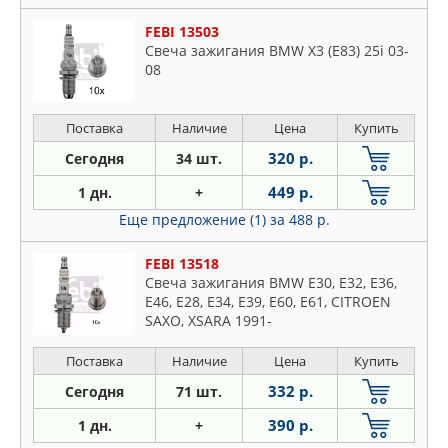
FEBI 13503
Свеча зажигания BMW X3 (E83) 25i 03-
08
Поставка
Наличие
Цена
Купить
320 р.
Сегодня
34 шт.
449 р.
1 дн.
+
Еще предложение (1)
за 488 р.
FEBI 13518
Свеча зажигания BMW E30, E32, E36,
E46, E28, E34, E39, E60, E61, CITROEN
SAXO, XSARA 1991-
Поставка
Наличие
Цена
Купить
332 р.
Сегодня
71 шт.
390 р.
1 дн.
+