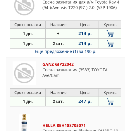
Свеча зажигания для а/м Toyota Rav 4
(94-)/Avensis T220 (97-) 2.0i (VSP 1906)
Срок поставки
Наличие
Цена
Купить
214 р.
1 дн.
+
214 р.
1 дн.
2 шт.
Еще предложение (1)
за 190 р.
GANZ GIP22042
Свеча зажигания (3583) TOYOTA
Ave/Cam
Срок поставки
Наличие
Цена
Купить
247 р.
1 дн.
2 шт.
HELLA 8EH188705071
Свеча зажигания Platinum, PM8RC-10