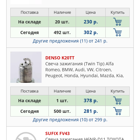
Поставка
Наличие
Цена
Купить
230 р.
На складе
20 шт.
302 р.
Сегодня
492 шт.
Другие предложения (11)
от 241 р.
DENSO K20TT
Свеча зажигания (Twin Tip) Alfa
Romeo, BMW, Audi, VW, Citroen,
Peugeot, Honda, Hyundai, Mazda, Kia,
Mitsubishi, MB, Renault, Nissan,
Subaru, Toyota, Opel, Fiat, Ford, Rover,
Поставка
Наличие
Цена
Купить
Saab, Suzuki, Volvo
378 р.
На складе
1 шт.
281 р.
Сегодня
500 шт.
Другие предложения (10)
от 299 р.
SUFIX FV43
Свеча зажигания H6NR-D11 TOYOTA