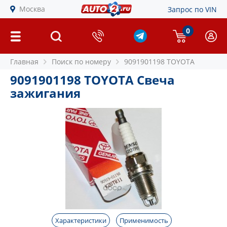
Москва
Запрос по VIN
0
Главная
Поиск по номеру
9091901198 TOYOTA
9091901198 TOYOTA Свеча
зажигания
Характеристики
Применимость