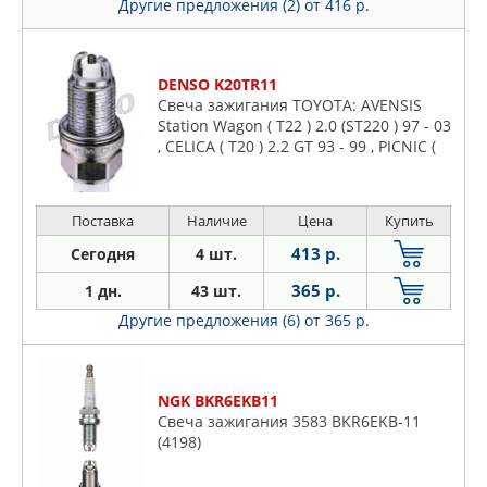
Другие предложения (2)
от 416 р.
DENSO K20TR11
Свеча зажигания TOYOTA: AVENSIS
Station Wagon ( T22 ) 2.0 (ST220 ) 97 - 03
, CELICA ( T20 ) 2.2 GT 93 - 99 , PICNIC (
XM10) 2.0 16V (SXM10 ) 96 - 01 , VISTA
унив
Поставка
Наличие
Цена
Купить
413 р.
Сегодня
4 шт.
365 р.
1 дн.
43 шт.
Другие предложения (6)
от 365 р.
NGK BKR6EKB11
Свеча зажигания 3583 BKR6EKB-11
(4198)