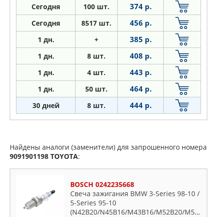
374 р.
Сегодня
100 шт.
456 р.
Сегодня
8517 шт.
385 р.
1
дн.
+
408 р.
1
дн.
8 шт.
443 р.
1
дн.
4 шт.
464 р.
1
дн.
50 шт.
444 р.
30 дней
8 шт.
Найдены аналоги (заменители) для запрошенного номера
9091901198
TOYOTA
:
BOSCH 0242235668
Свеча зажигания BMW 3-Series 98-10 /
5-Series 95-10
(N42B20/N45B16/M43B16/M52B20/M54B30/N62B44A)