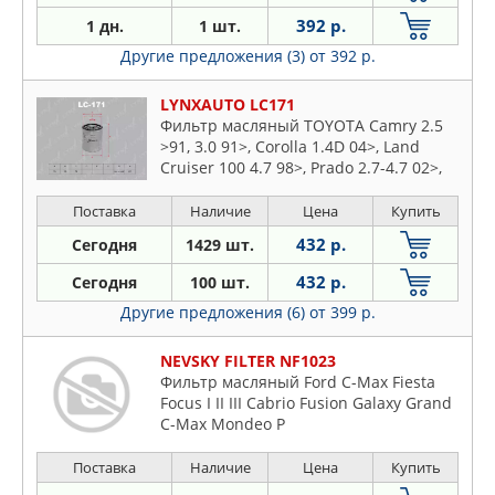
392 р.
1 дн.
1 шт.
Другие предложения (3)
от 392 р.
LYNXAUTO LC171
Фильтр масляный TOYOTA Camry 2.5
>91, 3.0 91>, Corolla 1.4D 04>, Land
Cruiser 100 4.7 98>, Prado 2.7-4.7 02>,
Yaris 1.4D 01>, LEXUS GS300, 430 93-05,
IS200 99-05, RX300, 400h 03>
Поставка
Наличие
Цена
Купить
432 р.
Сегодня
1429 шт.
432 р.
Сегодня
100 шт.
Другие предложения (6)
от 399 р.
NEVSKY FILTER NF1023
Фильтр масляный Ford C-Max Fiesta
Focus I II III Cabrio Fusion Galaxy Grand
C-Max Mondeo P
Поставка
Наличие
Цена
Купить