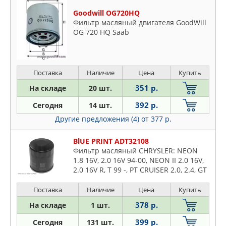
Goodwill OG720HQ
Фильтр масляный двигателя GoodWill
OG 720 HQ Saab
Поставка
Наличие
Цена
Купить
351 р.
На складе
20 шт.
392 р.
Сегодня
14 шт.
Другие предложения (4)
от 377 р.
BlUE PRINT ADT32108
Фильтр масляный CHRYSLER: NEON
1.8 16V, 2.0 16V 94-00, NEON II 2.0 16V,
2.0 16V R, T 99 -, PT CRUISER 2.0, 2.4, GT
2.4 00 -, PT CRUISER кабрио 2.4, 2.4 GT
04 -, ST
Поставка
Наличие
Цена
Купить
378 р.
На складе
1 шт.
399 р.
Сегодня
131 шт.