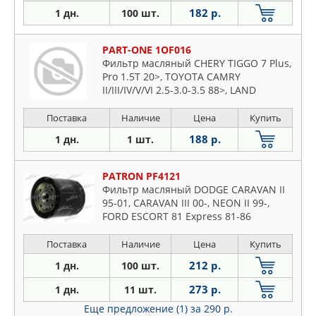
182 р.
1 дн.
100 шт.
PART-ONE 1OF016
Фильтр масляный CHERY TIGGO 7 Plus,
Pro 1.5T 20>, TOYOTA CAMRY
II/III/IV/V/VI 2.5-3.0-3.5 88>, LAND
CRUISER 2.4-4.0 84>, d=76mm, 62x71,
3/4-16 UNF, h=89mm
Поставка
Наличие
Цена
Купить
188 р.
1 дн.
1 шт.
PATRON PF4121
Фильтр масляный DODGE CARAVAN II
95-01, CARAVAN III 00-, NEON II 99-,
FORD ESCORT 81 Express 81-86
Поставка
Наличие
Цена
Купить
212 р.
1 дн.
100 шт.
273 р.
1 дн.
11 шт.
Еще предложение (1)
за 290 р.