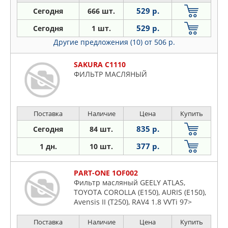
AG/164/A2G/K3/K2A/H1/H1A/K1/H1B/K2B/K1
529 р.
Сегодня
666 шт.
(1990-1998)/ 166 936 (1998-2007)/ 33
/B1E/907A1A/A1G/A1C/B1G/
529 р.
Сегодня
1 шт.
Другие предложения (10)
от 506 р.
SAKURA C1110
ФИЛЬТР МАСЛЯНЫЙ
Поставка
Наличие
Цена
Купить
835 р.
Сегодня
84 шт.
377 р.
1 дн.
10 шт.
PART-ONE 1OF002
Фильтр масляный GEELY ATLAS,
TOYOTA COROLLA (E150), AURIS (E150),
Avensis II (T250), RAV4 1.8 VVTi 97>
Поставка
Наличие
Цена
Купить