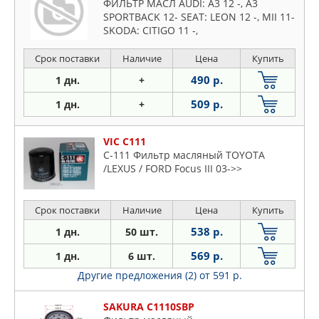
ФИЛЬТР МАСЛ AUDI: A3 12 -, A3
SPORTBACK 12- SEAT: LEON 12 -, MII 11-
SKODA: CITIGO 11 -,
Срок поставки
Наличие
Цена
Купить
490 р.
1 дн.
+
509 р.
1 дн.
+
VIC C111
C-111 Фильтр масляный TOYOTA
/LEXUS / FORD Focus III 03->>
Срок поставки
Наличие
Цена
Купить
538 р.
1 дн.
50 шт.
569 р.
1 дн.
6 шт.
Другие предложения (2)
от 591 р.
SAKURA C1110SBP