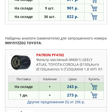
901 р.
На складе
9 шт.
822 р.
На складе
30 шт.
Найдены аналоги (заменители) для запрошенного номера
90915YZZD2
TOYOTA
:
PATRON PF4102
Фильтр масляный (W68/1) GEELY
ATLAS, TOYOTA:COROLLA (E150),Auris
(E150),Avensis II (T250),RAV4 1.8 VVTi 97-
05,Prius,Carina E
Поставка
Наличие
Цена
Купить
243 р.
На складе
+
273 р.
1 дн.
+
Другие предложения (5)
от 296 р.