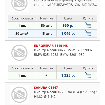
DC-02 Масляный фильтр с двойным
клапаном1RZ,3RZ,#VZFE,1G#,1MZ,2MZ,1JZ,2JZ,1NDTV,1KDFTV,7MGE,2TZ#
Срок поставки
Наличие
Цена
Купить
950 р.
1 дн.
50 шт.
1 046 р.
30 дней
15 шт.
EUROREPAR E149148
Фильтр маслянный BMW 520i 1988-
BMW 525i 1988- BMW 520i 1982-
Срок поставки
Наличие
Цена
Купить
1 323 р.
1 дн.
+
SAKURA C1147
Фильтр масляный COROLLA (E12, E15) :
HILUX (N1, N2