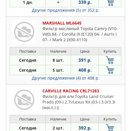
339 р.
1 дн.
+
Другие предложения (5)
от 352 р.
MARSHALL ML6645
Фильтр масляный Toyota Camry (V10-
V40) 84- / Corolla IX (E120) 04- / Auris I
07- / Mark 2 (X90-X110)
Поставка
Наличие
Цена
Купить
391 р.
Сегодня
8 шт.
408 р.
Сегодня
5 шт.
Другие предложения (4)
от 408 р.
CARVILLE RACING CRL71283
Фильтр для а/м Toyota Land Cruiser
Prado (09-) 2.7i/Lexus RX (03-) 3.0/3.3i
(масл.) ()
Поставка
Наличие
Цена
Купить
392 р.
Сегодня
2 шт.