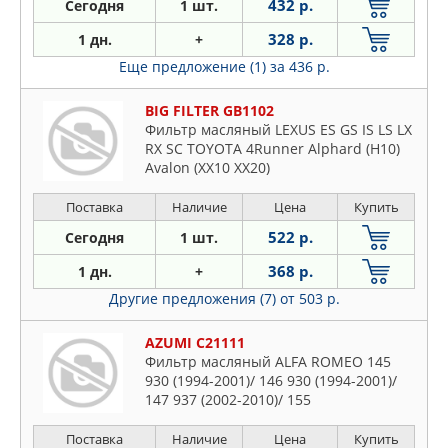
432 р.
Сегодня
1 шт.
328 р.
1 дн.
+
Еще предложение (1)
за 436 р.
BIG FILTER GB1102
Фильтр масляный LEXUS ES GS IS LS LX
RX SC TOYOTA 4Runner Alphard (H10)
Avalon (XX10 XX20)
Поставка
Наличие
Цена
Купить
522 р.
Сегодня
1 шт.
368 р.
1 дн.
+
Другие предложения (7)
от 503 р.
AZUMI C21111
Фильтр масляный ALFA ROMEO 145
930 (1994-2001)/ 146 930 (1994-2001)/
147 937 (2002-2010)/ 155
A1C/A1/A1E/A1A (1992-1997)/ 156 932
(2002-2006)/ 164
Поставка
Наличие
Цена
Купить