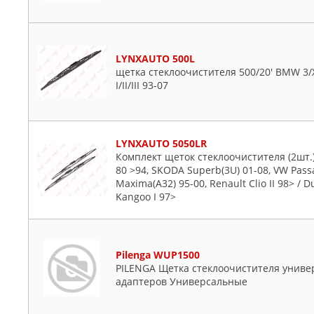
LYNXAUTO 500L
щетка стеклоочистителя 500/20' BMW 3/X3
I/II/III 93-07
LYNXAUTO 5050LR
Комплект щеток стеклоочистителя (2шт.) 
80 >94, SKODA Superb(3U) 01-08, VW Passa
Maxima(A32) 95-00, Renault Clio II 98> / Du
Kangoo I 97>
Pilenga WUP1500
PILENGA Щетка стеклоочистителя униве
адаптеров Универсальные