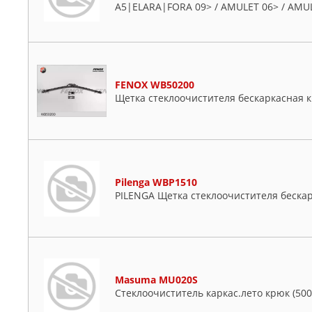
A5|ELARA|FORA 09> / AMULET 06> / AMU
FENOX WB50200
Щетка стеклоочистителя бескаркасная 
Pilenga WBP1510
PILENGA Щетка стеклоочистителя беск
Masuma MU020S
Стеклоочиститель каркас.лето крюк (50