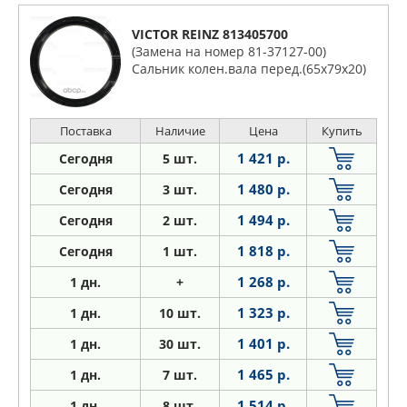
VICTOR REINZ 813405700
(Замена на номер 81-37127-00)
Сальник колен.вала перед.(65x79x20)
Поставка
Наличие
Цена
Купить
1 421 р.
Сегодня
5 шт.
1 480 р.
Сегодня
3 шт.
1 494 р.
Сегодня
2 шт.
1 818 р.
Сегодня
1 шт.
1 268 р.
1
дн.
+
1 323 р.
1
дн.
10 шт.
1 401 р.
1
дн.
30 шт.
1 465 р.
1
дн.
7 шт.
1 514 р.
1
дн.
8 шт.