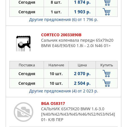
1 874 р.
Сегодня
8 шт.
1 903 р.
Сегодня
1 шт.
Другие предложения (6)
от 1 796 р.
CORTECO 20033890B
Сальник коленвала передн 65x79x20
BMW E46/E90/E60 1.8i - 2.0i N46 01>
Поставка
Наличие
Цена
Купить
2 070 р.
Сегодня
10 шт.
2 504 р.
Сегодня
10 шт.
Другие предложения (4)
от 2 023 р.
BGA OS8317
САЛЬНИК 65X79X20 BMW 1.6-3.0
[N40/N42/N43/N45/N46/N52/N53/N54]
01- К/В ПЕР