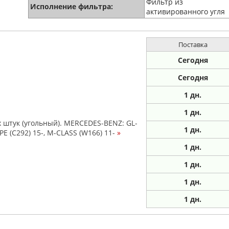
Фильтр из
Исполнение фильтра:
активированного угля
Поставка
Сегодня
Сегодня
1
дн.
1
дн.
х штук (угольный). MERCEDES-BENZ: GL-
1
дн.
UPE (C292) 15-, M-CLASS (W166) 11-
»
1
дн.
1
дн.
1
дн.
1
дн.