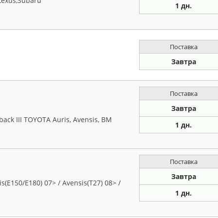
Lexus,Subaru
1 дн.
Поставка
Завтра
Поставка
Завтра
ck III TOYOTA Auris, Avensis, BM
1 дн.
Поставка
Завтра
E150/E180) 07> / Avensis(T27) 08> /
1 дн.