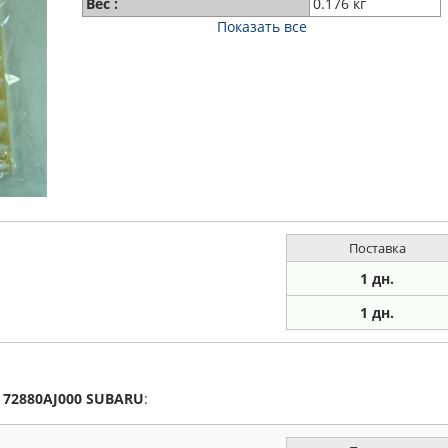
Вес :
0.176 кг
Показать все
Поставка
1 дн.
1 дн.
а
72880AJ000
SUBARU
: