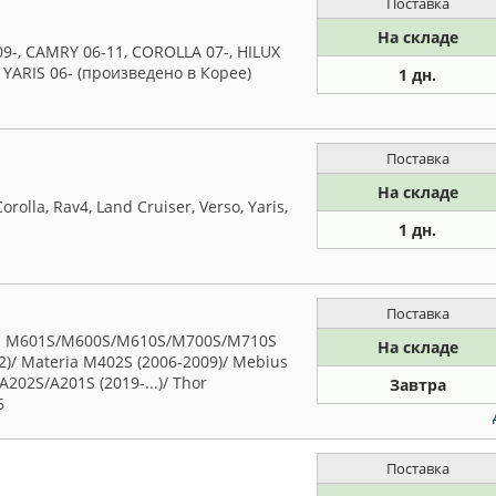
Поставка
На складе
9-, CAMRY 06-11, COROLLA 07-, HILUX
IV, YARIS 06- (произведено в Корее)
1 дн.
Поставка
На складе
olla, Rav4, Land Cruiser, Verso, Yaris,
1 дн.
Поставка
n M601S/M600S/M610S/M700S/M710S
На складе
2)/ Materia M402S (2006-2009)/ Mebius
202S/A201S (2019-...)/ Thor
Завтра
6
Поставка