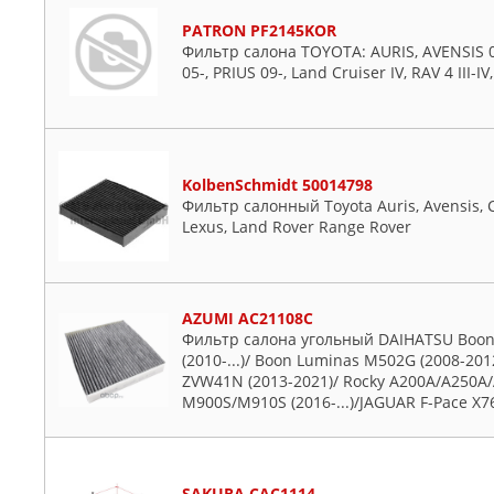
PATRON PF2145KOR
Фильтр салона TOYOTA: AURIS, AVENSIS 0
05-, PRIUS 09-, Land Cruiser IV, RAV 4 III-
KolbenSchmidt 50014798
Фильтр салонный Toyota Auris, Avensis, Cor
Lexus, Land Rover Range Rover
AZUMI AC21108C
Фильтр салона угольный DAIHATSU Boo
(2010-...)/ Boon Luminas M502G (2008-201
ZVW41N (2013-2021)/ Rocky A200A/A250A/A
M900S/M910S (2016-...)/JAGUAR F-Pace X7
SAKURA CAC1114