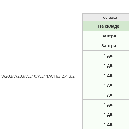
Поставка
На складе
Завтра
Завтра
1
дн.
1
дн.
1
дн.
 W202/W203/W210/W211/W163 2.4-3.2
1
дн.
1
дн.
1
дн.
1
дн.
1
дн.