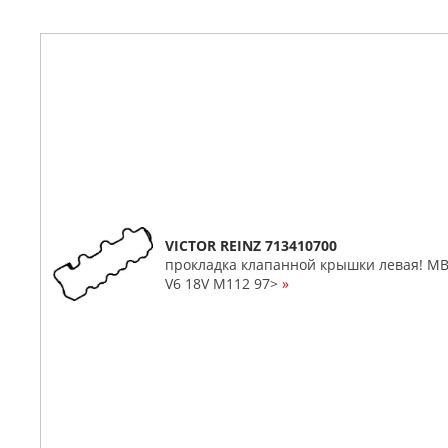
VICTOR REINZ 713410700
прокладка клапанной крышки левая! MB
V6 18V M112 97>
»