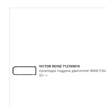
VICTOR REINZ 712769810
прокладка поддона двигателя! BMW E36/
92>
»