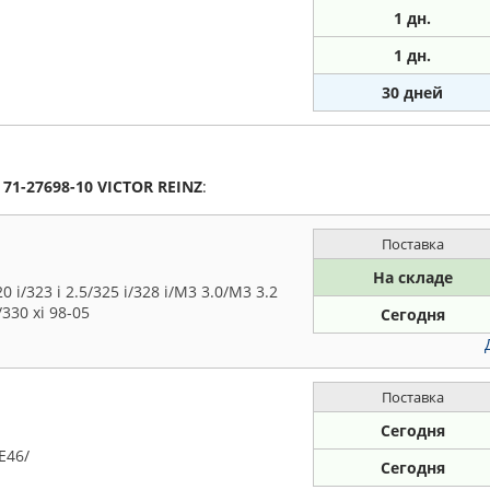
1
дн.
1
дн.
30 дней
а
71-27698-10
VICTOR REINZ
:
Поставка
На складе
/323 i 2.5/325 i/328 i/M3 3.0/M3 3.2
i/330 xi 98-05
Сегодня
Поставка
Сегодня
E46/
Сегодня