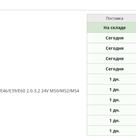
Поставка
На складе
Сегодня
Сегодня
Сегодня
Сегодня
1
дн.
1
дн.
E46/E39/E60 2.0-3.2 24V M50/M52/M54
1
дн.
1
дн.
1
дн.
1
дн.