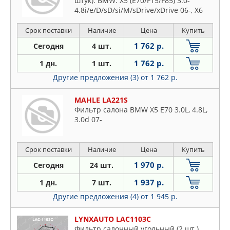
штук). BMW: X5 (E70/F15/F85) 3.0-
4.8i/e/D/sD/si/M/sDrive/xDrive 06-, X6
(E71/E72/F16/F86) 3.0-
4.4i/D/M/xDrive/ActiveHybrid 07-
Срок поставки
Наличие
Цена
Купить
1 762 р.
Сегодня
4 шт.
1 762 р.
1 дн.
1 шт.
Другие предложения (3)
от 1 762 р.
MAHLE LA221S
Фильтр салона BMW X5 E70 3.0L, 4.8L,
3.0d 07-
Срок поставки
Наличие
Цена
Купить
1 970 р.
Сегодня
24 шт.
1 937 р.
1 дн.
7 шт.
Другие предложения (4)
от 1 945 р.
LYNXAUTO LAC1103C
Фильтр салонный угольный (2 шт.)