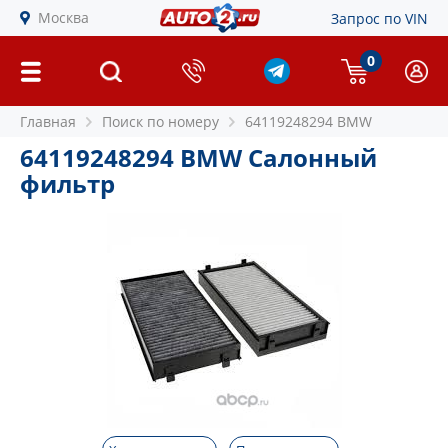
Москва
Запрос по VIN
0
Главная
Поиск по номеру
64119248294 BMW
64119248294 BMW Салонный
фильтр