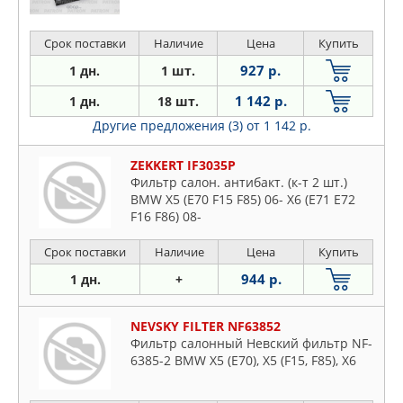
Срок поставки
Наличие
Цена
Купить
927 р.
1 дн.
1 шт.
1 142 р.
1 дн.
18 шт.
Другие предложения (3)
от 1 142 р.
ZEKKERT IF3035P
Фильтр салон. антибакт. (к-т 2 шт.)
BMW X5 (E70 F15 F85) 06- X6 (E71 E72
F16 F86) 08-
Срок поставки
Наличие
Цена
Купить
944 р.
1 дн.
+
NEVSKY FILTER NF63852
Фильтр салонный Невский фильтр NF-
6385-2 BMW X5 (E70), X5 (F15, F85), X6