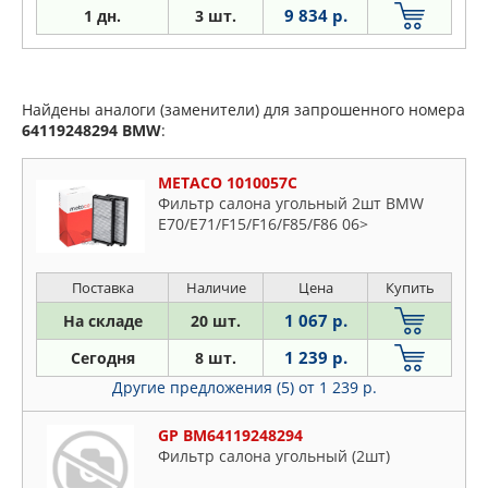
9 834 р.
1 дн.
3 шт.
Найдены аналоги (заменители) для запрошенного номера
64119248294
BMW
:
METACO 1010057C
Фильтр салона угольный 2шт BMW
E70/E71/F15/F16/F85/F86 06>
Поставка
Наличие
Цена
Купить
1 067 р.
На складе
20 шт.
1 239 р.
Сегодня
8 шт.
Другие предложения (5)
от 1 239 р.
GP BM64119248294
Фильтр салона угольный (2шт)