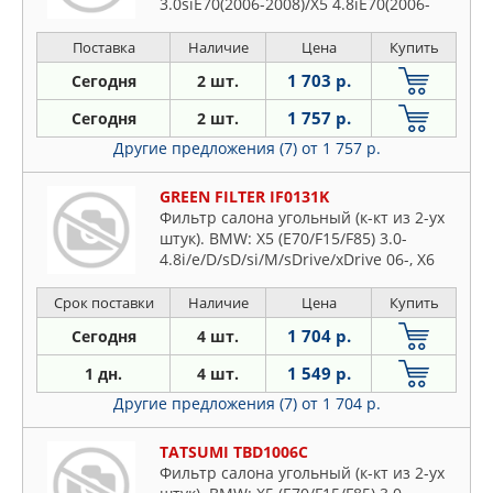
3.0siE70(2006-2008)/X5 4.8iE70(2006-
2010)/X5 M50dE70/F15(2012-2018)/X5
sDrive 25dF
Поставка
Наличие
Цена
Купить
1 703 р.
Сегодня
2 шт.
1 757 р.
Сегодня
2 шт.
Другие предложения (7)
от 1 757 р.
GREEN FILTER IF0131K
Фильтр салона угольный (к-кт из 2-ух
штук). BMW: X5 (E70/F15/F85) 3.0-
4.8i/e/D/sD/si/M/sDrive/xDrive 06-, X6
(E71/E72/F16/F86) 3.0-
4.4i/D/M/xDrive/ActiveHybrid 07-
Срок поставки
Наличие
Цена
Купить
1 704 р.
Сегодня
4 шт.
1 549 р.
1 дн.
4 шт.
Другие предложения (7)
от 1 704 р.
TATSUMI TBD1006C
Фильтр салона угольный (к-кт из 2-ух