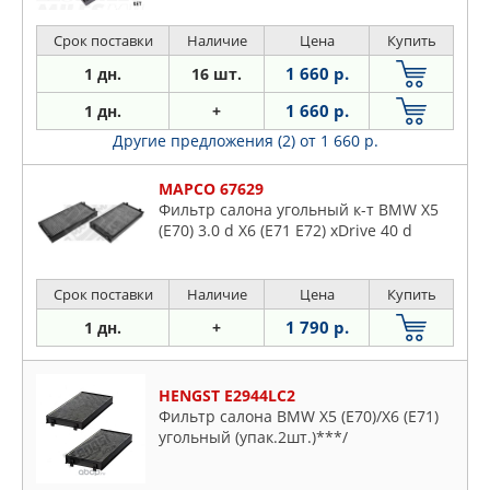
Срок поставки
Наличие
Цена
Купить
1 660 р.
1 дн.
16 шт.
1 660 р.
1 дн.
+
Другие предложения (2)
от 1 660 р.
MAPCO 67629
Фильтр салона угольный к-т BMW X5
(E70) 3.0 d X6 (E71 E72) xDrive 40 d
Срок поставки
Наличие
Цена
Купить
1 790 р.
1 дн.
+
HENGST E2944LC2
Фильтр салона BMW X5 (E70)/X6 (E71)
угольный (упак.2шт.)***/