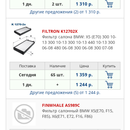
1 310 р.
1 дн.
2 шт.
Другие предложения (2)
от 1 310 р.
FILTRON K12702X
Фильтр салона BMW: X5 (E70) 300 10-
13 300 10-13 300 10-13 440 10-13 300
06-08 480 06-08 300 06-08 300 07-08
300 08-10 480 08-10 300 08-10 300 08-
13 440 09-13 300 1
Поставка
Наличие
Цена
Купить
1 359 р.
Сегодня
65 шт.
1 244 р.
1 дн.
+
Другие предложения (5)
от 1 244 р.
FINWHALE AS989C
Фильтр салонный BMW X5(E70, F15,
F85), X6(E71, E72, F16, F86)