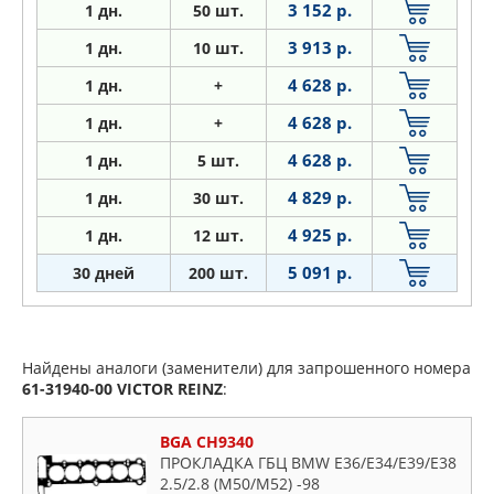
3 152 р.
1
дн.
50 шт.
3 913 р.
1
дн.
10 шт.
4 628 р.
1
дн.
+
4 628 р.
1
дн.
+
4 628 р.
1
дн.
5 шт.
4 829 р.
1
дн.
30 шт.
4 925 р.
1
дн.
12 шт.
5 091 р.
30 дней
200 шт.
Найдены аналоги (заменители) для запрошенного номера
61-31940-00
VICTOR REINZ
:
BGA CH9340
ПРОКЛАДКА ГБЦ BMW E36/E34/E39/E38
2.5/2.8 (M50/M52) -98