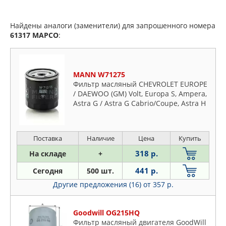
Найдены аналоги (заменители) для запрошенного номера
61317
MAPCO
:
MANN W71275
Фильтр масляный CHEVROLET EUROPE
/ DAEWOO (GM) Volt, Europa S, Ampera,
Astra G / Astra G Cabrio/Coupe, Astra H
/ Astra H GTC/TwinTop, Combo B, Corsa-
C, Frontera, Meri
Поставка
Наличие
Цена
Купить
318 р.
На складе
+
441 р.
Сегодня
500 шт.
Другие предложения (16)
от 357 р.
Goodwill OG215HQ
Фильтр масляный двигателя GoodWill