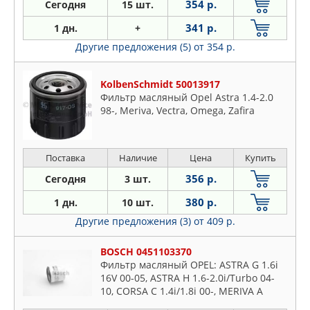
354 р.
Сегодня
15 шт.
341 р.
1 дн.
+
Другие предложения (5)
от 354 р.
KolbenSchmidt 50013917
Фильтр масляный Opel Astra 1.4-2.0
98-, Meriva, Vectra, Omega, Zafira
Поставка
Наличие
Цена
Купить
356 р.
Сегодня
3 шт.
380 р.
1 дн.
10 шт.
Другие предложения (3)
от 409 р.
BOSCH 0451103370
Фильтр масляный OPEL: ASTRA G 1.6i
16V 00-05, ASTRA H 1.6-2.0i/Turbo 04-
10, CORSA C 1.4i/1.8i 00-, MERIVA A
1.6i/1.8i 03-10, SIGNUM 1.8i 03-, VECTRA