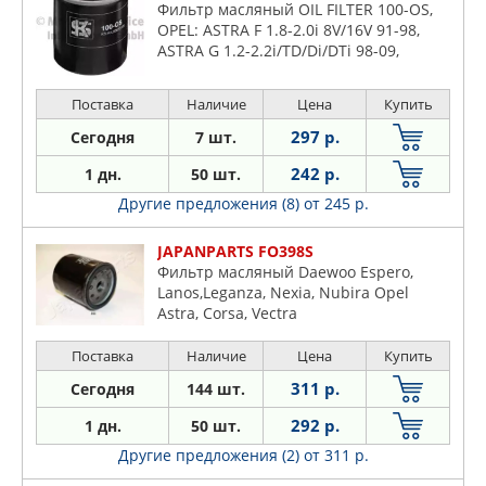
Фильтр масляный OIL FILTER 100-OS,
OPEL: ASTRA F 1.8-2.0i 8V/16V 91-98,
ASTRA G 1.2-2.2i/TD/Di/DTi 98-09,
VECTRA B 1.8-2.6i/V6 95-03, ZAFIRA A
1.6-2.2i/Di/DTi 99-05 (
Поставка
Наличие
Цена
Купить
297 р.
Сегодня
7 шт.
242 р.
1 дн.
50 шт.
Другие предложения (8)
от 245 р.
JAPANPARTS FO398S
Фильтр масляный Daewoo Espero,
Lanos,Leganza, Nexia, Nubira Opel
Astra, Corsa, Vectra
Поставка
Наличие
Цена
Купить
311 р.
Сегодня
144 шт.
292 р.
1 дн.
50 шт.
Другие предложения (2)
от 311 р.