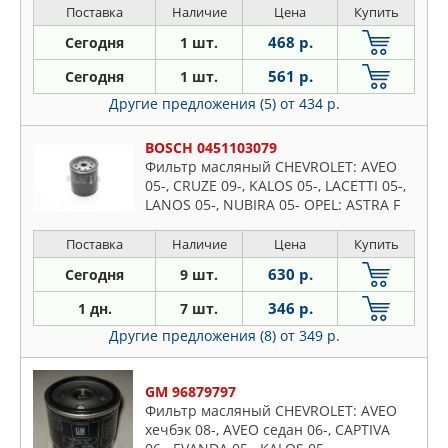
C 1.6i/1.8i 02-
Поставка
Наличие
Цена
Купить
468 р.
Сегодня
1 шт.
561 р.
Сегодня
1 шт.
Другие предложения (5)
от 434 р.
BOSCH 0451103079
Фильтр масляный CHEVROLET: AVEO
05-, CRUZE 09-, KALOS 05-, LACETTI 05-,
LANOS 05-, NUBIRA 05- OPEL: ASTRA F
91-, ASTRA G 98-, CORSA A 82-, CORSA B
93-, OMEGA B 94-
Поставка
Наличие
Цена
Купить
630 р.
Сегодня
9 шт.
346 р.
1 дн.
7 шт.
Другие предложения (8)
от 349 р.
GM 96879797
Фильтр масляный CHEVROLET: AVEO
хечбэк 08-, AVEO седан 06-, CAPTIVA