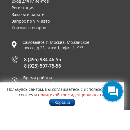
Вход для клиентов
Регистация
Заказы в работе
Запрос по VIN авто
Корзина товаров
Самовывоз г.
Москва
,
Можайское
шоссе, д.25, этаж 1, офис 119/3
8 (495) 984-46-55
8 (925) 507-75-56
Время работы
Пн-Пт 10-19, Сб 11-16
Пользуясь сайтом, Вы соглашаетесь с использованием
Принимаем к оплате
cookies и
политикой конфиденциальности
.
Хорошо
© 2003—2026
AUTO2.RU™ интернет магазин
0,5892
запчастей для иномарок в Москве
.