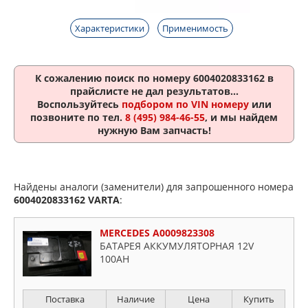
Характеристики
Применимость
К сожалению поиск по номеру
6004020833162
в
прайслисте не дал результатов...
Воспользуйтесь
подбором по VIN номеру
или
позвоните по тел.
8 (495) 984-46-55
, и мы найдем
нужную Вам запчасть!
Найдены аналоги (заменители) для запрошенного номера
6004020833162
VARTA
:
MERCEDES A0009823308
БАТАРЕЯ АККУМУЛЯТОРНАЯ 12V
100AH
Поставка
Наличие
Цена
Купить