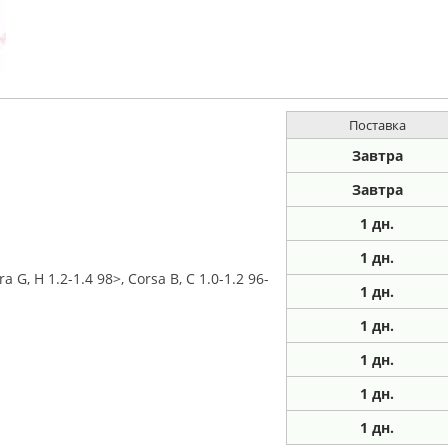
Поставка
Завтра
Завтра
1
дн.
1
дн.
, H 1.2-1.4 98>, Corsa B, C 1.0-1.2 96-
1
дн.
1
дн.
1
дн.
1
дн.
1
дн.