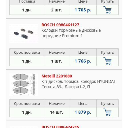
V 05-
Поставка
Наличие
Цена
Купить
1 705 р.
1 дн.
2 шт.
BOSCH 0986461127
Колодки тормозные дисковые
передние Premium 1
Срок поставки
Наличие
Цена
Купить
1 766 р.
1 дн.
1 шт.
Metelli 2201880
К-т дисков. тормоз. колодок HYUNDAI
Соната 89-, Лантра1-2, П
Срок поставки
Наличие
Цена
Купить
1 879 р.
1 дн.
14 шт.
BOSCH 0986424215