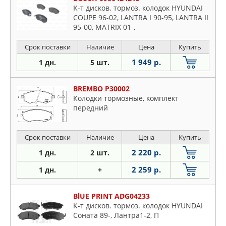
К-т дисков. тормоз. колодок HYUNDAI
COUPE 96-02, LANTRA I 90-95, LANTRA II
95-00, MATRIX 01-,
Срок поставки
Наличие
Цена
Купить
1 949 р.
1 дн.
5 шт.
BREMBO P30002
Колодки тормозные, комплект
передний
Срок поставки
Наличие
Цена
Купить
2 220 р.
1 дн.
2 шт.
2 259 р.
1 дн.
+
BlUE PRINT ADG04233
К-т дисков. тормоз. колодок HYUNDAI
Соната 89-, Лантра1-2, П