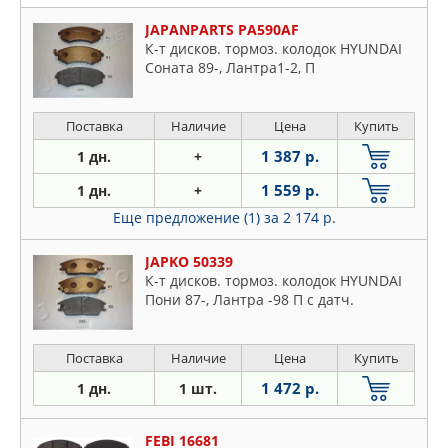
JAPANPARTS PA590AF
К-т дисков. тормоз. колодок HYUNDAI
Соната 89-, Лантра1-2, П
Поставка
Наличие
Цена
Купить
1 387 р.
1 дн.
+
1 559 р.
1 дн.
+
Еще предложение (1)
за 2 174 р.
JAPKO 50339
К-т дисков. тормоз. колодок HYUNDAI
Пони 87-, Лантра -98 П с датч.
Поставка
Наличие
Цена
Купить
1 472 р.
1 дн.
1 шт.
FEBI 16681