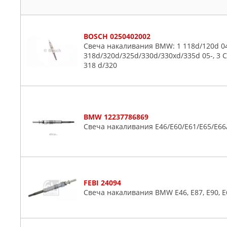
BOSCH 0250402002
Свеча накаливания BMW: 1 118d/120d 04-,
318d/320d/325d/330d/330xd/335d 05-, 3 C
318 d/320
BMW 12237786869
Свеча накаливания E46/E60/E61/E65/E66/
FEBI 24094
Свеча накаливания BMW E46, E87, E90, E60