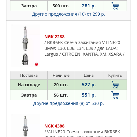
281 р.
Завтра
500 шт.
Другие предложения (10)
от 299 р.
NGK 2288
/ BKR6EK Свеча зажигания V-LINE20
BMW: E30, E36, E34, E39 / для LADA:
Largus / CITROEN: XANTIA, XM, XSARA /
MB: SPRINTER / OPEL: ASTRA, CORSA,
KADETT, OMEGA, VECTRA
Поставка
Наличие
Цена
Купить
527 р.
На складе
20 шт.
551 р.
Завтра
56 шт.
Другие предложения (8)
от 530 р.
NGK 4388
/ V-LINE20 Свеча зажигания BKR6EK