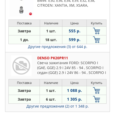
BMW: E30, E36, E34, E39, E32, E38,
CITROEN: XANTIA, XM, XSARA,
MERCEDES-BENZ: SPRINTER, OPEL:
ASTRA, CORSA, KADETT, OMEGA,
VECTRA, PEUGEOT
Поставка
Наличие
Цена
Купить
555 р.
Завтра
1 шт.
599 р.
1 дн.
18 шт.
Другие предложения (3)
от 644 р.
DENSO PK20PR11
Свеча зажигания FORD: SCORPIO I
(GAE, GGE) 2.9 i 24V 85 - 94 , SCORPIO I
седан (GGE) 2.9 i 24V 86 - 94 , SCORPIO I
универсал (GGE) 2.9 24V 88 - 94 ,
SCORPIO II (
Поставка
Наличие
Цена
Купить
1 088 р.
Завтра
1 шт.
1 305 р.
Завтра
6 шт.
Другие предложения (2)
от 1 348 р.