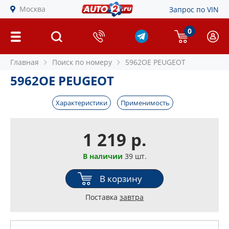
Москва
Запрос по VIN
0
Главная
Поиск по номеру
5962OE PEUGEOT
5962OE PEUGEOT
Характеристики
Применимость
1 219 р.
В наличии
39 шт.
В корзину
Поставка
завтра