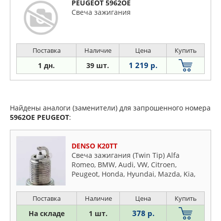
PEUGEOT 5962OE
Свеча зажигания
Поставка
Наличие
Цена
Купить
1 219 р.
1 дн.
39 шт.
Найдены аналоги (заменители) для запрошенного номера
5962OE
PEUGEOT
:
DENSO K20TT
Свеча зажигания (Twin Tip) Alfa
Romeo, BMW, Audi, VW, Citroen,
Peugeot, Honda, Hyundai, Mazda, Kia,
Mitsubishi, MB, Renault, Nissan,
Subaru, Toyota, Opel, Fiat, Ford, Rover,
Поставка
Наличие
Цена
Купить
Saab, Suzuki, Volvo
378 р.
На складе
1 шт.