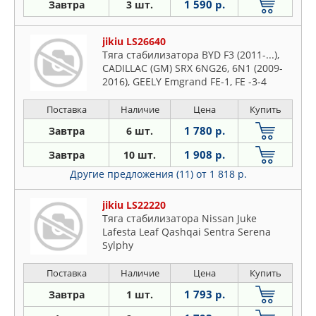
1 590 р.
Завтра
3 шт.
jikiu LS26640
Тяга стабилизатора BYD F3 (2011-...),
CADILLAC (GM) SRX 6NG26, 6N1 (2009-
2016), GEELY Emgrand FE-1, FE -3-4
(2012-...), Emgrand 7 FE-3JC (2016-2020),
HYUNDAI Accent 11 SB, CT41 RHD,
Поставка
Наличие
Цена
Купить
PSB11 SDN, PSB11 HB, PSB11 SDN LHD,
1 780 р.
Завтра
6 шт.
CT41 LHD, PSB11 HB LHD PR, SB HB
1 908 р.
Завтра
10 шт.
Другие предложения (11)
от 1 818 р.
jikiu LS22220
Тяга стабилизатора Nissan Juke
Lafesta Leaf Qashqai Sentra Serena
Sylphy
Поставка
Наличие
Цена
Купить
1 793 р.
Завтра
1 шт.