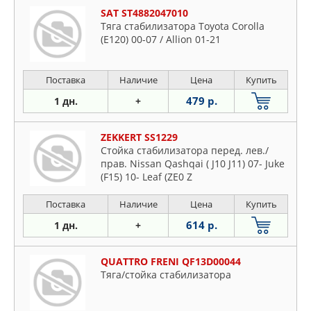
SAT ST4882047010
Тяга стабилизатора Toyota Corolla
(E120) 00-07 / Allion 01-21
Поставка
Наличие
Цена
Купить
479 р.
1 дн.
+
ZEKKERT SS1229
Стойка стабилизатора перед. лев./
прав. Nissan Qashqai ( J10 J11) 07- Juke
(F15) 10- Leaf (ZE0 Z
Поставка
Наличие
Цена
Купить
614 р.
1 дн.
+
QUATTRO FRENI QF13D00044
Тяга/стойка стабилизатора