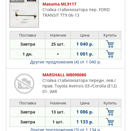
Masuma ML9117
Стойка стабилизатора пер. FORD
TRANSIT TT9 06-13
Поставка
Наличие
Цена
Купить
1 040 р.
Завтра
25 шт.
1 001 р.
1 дн.
+
Другие предложения (4)
от 1 040 р.
MARSHALL M8090080
Стойка стабилизатора передн. лев./
прав. Toyota Avensis 03-/Corolla (E12)
01- (M8
Поставка
Наличие
Цена
Купить
1 086 р.
Завтра
13 шт.
1 133 р.
Завтра
1 шт.
Другие предложения (3)
от 1 134 р.