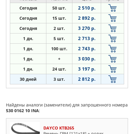
2 510 р.
Сегодня
50 шт.
2 892 р.
Сегодня
15 шт.
3 270 р.
Сегодня
2 шт.
2 713 р.
1
дн.
5 шт.
2 743 р.
1
дн.
100 шт.
3 030 р.
1
дн.
+
3 197 р.
1
дн.
24 шт.
2 812 р.
30 дней
3 шт.
Найдены аналоги (заменители) для запрошенного номера
530 0162 10
INA
:
DAYCO KTB265
Ремень ГРМ [121x18] + ролик