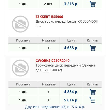
3 213 р.
1 дн.
2 шт.
ZEKKERT BS5906
Диск торм. перед. Lexus RX 350/450H
08-
Поставка
Наличие
Цена
Купить
4 653 р.
1 дн.
+
CWORKS C210R2040
Тормозной диск передний (Замена
для C210G0032)
Поставка
Наличие
Цена
Купить
4 834 р.
1 дн.
+
5 614 р.
1 дн.
+
Другие предложения (3)
от 5 614 р.