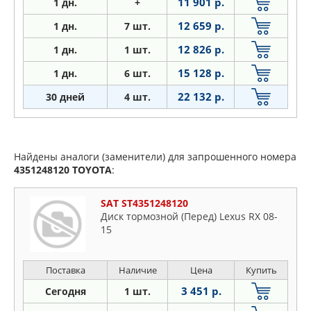
11 901 р.
1 дн.
+
12 659 р.
1
дн.
7 шт.
12 826 р.
1
дн.
1 шт.
15 128 р.
1
дн.
6 шт.
22 132 р.
30 дней
4 шт.
Найдены аналоги (заменители) для запрошенного номера
4351248120
TOYOTA
:
SAT ST4351248120
Диск тормозной (Перед) Lexus RX 08-
15
Поставка
Наличие
Цена
Купить
3 451 р.
Сегодня
1 шт.