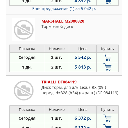
4 832 р.
1 дн.
2 шт.
Еще предложение (1)
за 5 042 р.
MARSHALL M2000820
Тормозной диск
Поставка
Наличие
Цена
Купить
5 542 р.
Сегодня
2 шт.
5 813 р.
1 дн.
2 шт.
TRIALLI DF084119
Диск торм. для а/м Lexus RX (09-)
перед. d=328 (h34) (окраш.) (DF 084119)
Поставка
Наличие
Цена
Купить
6 372 р.
Сегодня
1 шт.
6 372 р.
1 дн.
2 шт.