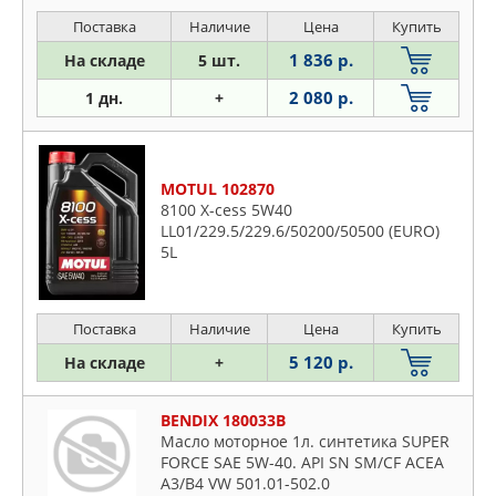
Поставка
Наличие
Цена
Купить
1 836 р.
На складе
5 шт.
2 080 р.
1 дн.
+
MOTUL 102870
8100 X-cess 5W40
LL01/229.5/229.6/50200/50500 (EURO)
5L
Поставка
Наличие
Цена
Купить
5 120 р.
На складе
+
BENDIX 180033B
Масло моторное 1л. синтетика SUPER
FORCE SAE 5W-40. API SN SM/CF ACEA
A3/B4 VW 501.01-502.0