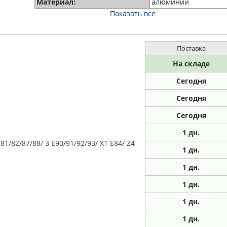
Материал:
алюминий
Показать все
Поставка
На складе
Сегодня
Сегодня
Сегодня
1
дн.
/82/87/88/ 3 E90/91/92/93/ X1 E84/ Z4
1
дн.
1
дн.
1
дн.
1
дн.
1
дн.