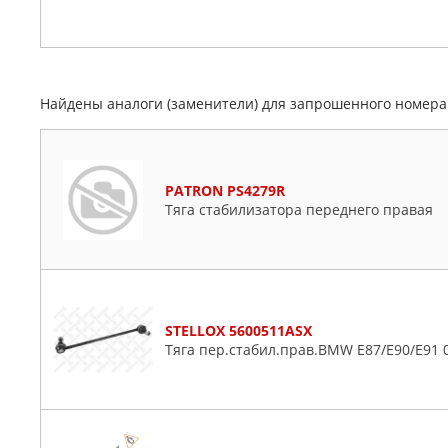
Найдены аналоги (заменители) для запрошенного номер
PATRON PS4279R
Тяга стабилизатора переднего правая
STELLOX 5600511ASX
Тяга пер.стабил.прав.BMW E87/E90/E91 