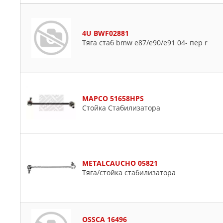
4U BWF02881
Тяга стаб bmw e87/e90/e91 04- пер r
MAPCO 51658HPS
Стойка Стабилизатора
METALCAUCHO 05821
Тяга/стойка стабилизатора
OSSCA 16496