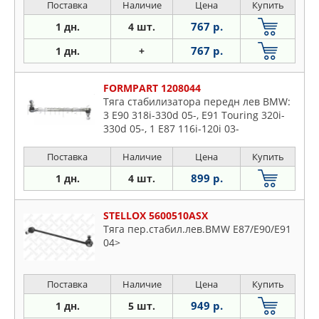
Поставка
Наличие
Цена
Купить
767 р.
1 дн.
4 шт.
767 р.
1 дн.
+
FORMPART 1208044
Тяга стабилизатора передн лев BMW:
3 E90 318i-330d 05-, E91 Touring 320i-
330d 05-, 1 E87 116i-120i 03-
Поставка
Наличие
Цена
Купить
899 р.
1 дн.
4 шт.
STELLOX 5600510ASX
Тяга пер.стабил.лев.BMW E87/E90/E91
04>
Поставка
Наличие
Цена
Купить
949 р.
1 дн.
5 шт.