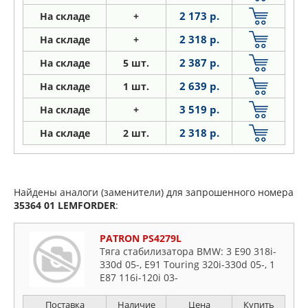
2 173 р.
На складе
+
2 318 р.
На складе
+
2 387 р.
На складе
5 шт.
2 639 р.
На складе
1 шт.
3 519 р.
На складе
+
2 318 р.
На складе
2 шт.
Найдены аналоги (заменители) для запрошенного номера
35364 01
LEMFORDER
:
PATRON PS4279L
Тяга стабилизатора BMW: 3 E90 318i-
330d 05-, E91 Touring 320i-330d 05-, 1
E87 116i-120i 03-
Поставка
Наличие
Цена
Купить