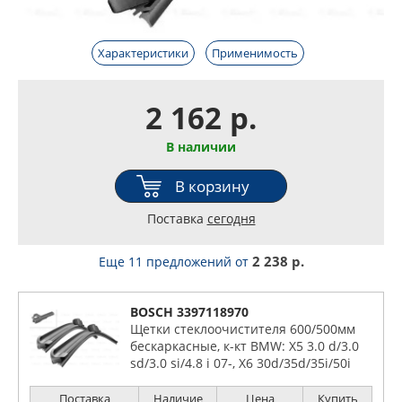
Характеристики
Применимость
2 162 р.
В наличии
В корзину
Поставка
сегодня
2 238 р.
Еще 11 предложений
от
BOSCH 3397118970
Щетки стеклоочистителя 600/500мм
бескаркасные, к-кт BMW: X5 3.0 d/3.0
sd/3.0 si/4.8 i 07-, X6 30d/35d/35i/50i
08- FORD USA: TAURUS 3.0 V6 96-
Поставка
Наличие
Цена
Купить