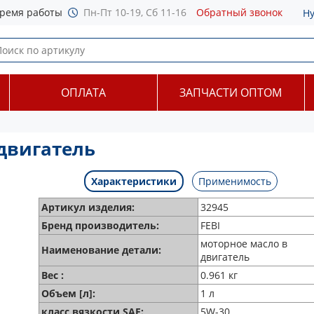
ремя работы
Пн-Пт 10-19, Сб 11-16
Обратный звонок
Н
ОПЛАТА
ЗАПЧАСТИ ОПТОМ
 двигатель
Характеристики
Применимость
Артикул изделия:
32945
Бренд производитель:
FEBI
моторное масло в
Наименование детали:
двигатель
Вес :
0.961 кг
Объем [л]:
1 л
класс вязкости SAE:
5W-30