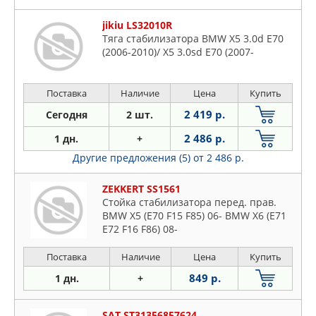
jikiu LS32010R
Тяга стабилизатора BMW X5 3.0d E70
(2006-2010)/ X5 3.0sd E70 (2007-
Поставка
Наличие
Цена
Купить
2 419 р.
Сегодня
2 шт.
2 486 р.
1 дн.
+
Другие предложения (5)
от 2 486 р.
ZEKKERT SS1561
Стойка стабилизатора перед. прав.
BMW X5 (E70 F15 F85) 06- BMW X6 (E71
E72 F16 F86) 08-
Поставка
Наличие
Цена
Купить
849 р.
1 дн.
+
SAT ST31356857624