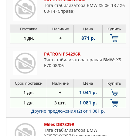
Тяга стабилизатора BMW X5 06-18 / X6
08-14 (Справа)
Поставка
Наличие
Цена
Купить
871 р.
1 дн.
+
PATRON PS4296R
Тяга стабилизатора правая BMW: X5
E70 08/06-
Срок поставки
Наличие
Цена
Купить
1 041 р.
1 дн.
+
1 081 р.
1 дн.
3 шт.
Другие предложения (2)
от 1 081 р.
Miles DB78299
Тяга стабилизатора BMW
X5(E70)/X6(E71) пер.подв.прав.