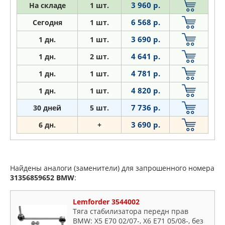
3 960 р.
На складе
1 шт.
6 568 р.
Сегодня
1 шт.
3 690 р.
1
дн.
1 шт.
4 641 р.
1
дн.
2 шт.
4 781 р.
1
дн.
1 шт.
4 820 р.
1
дн.
1 шт.
7 736 р.
30 дней
5 шт.
3 690 р.
6
дн.
+
Найдены аналоги (заменители) для запрошенного номера
31356859652
BMW
:
Lemforder 3544002
Тяга стабилизатора передн прав
BMW: X5 E70 02/07-, X6 E71 05/08-, без