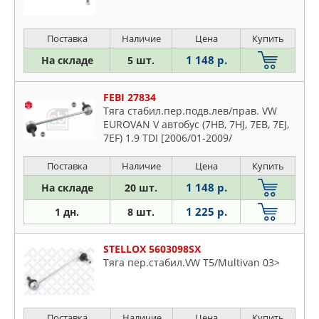
Поставка
Наличие
Цена
Купить
1 148 р.
На складе
5 шт.
FEBI 27834
Тяга стабил.пер.подв.лев/прав. VW
EUROVAN V автобус (7HB, 7HJ, 7EB, 7EJ,
7EF) 1.9 TDI [2006/01-2009/
Поставка
Наличие
Цена
Купить
1 148 р.
На складе
20 шт.
1 225 р.
1 дн.
8 шт.
STELLOX 5603098SX
Тяга пер.стабил.VW T5/Multivan 03>
Поставка
Наличие
Цена
Купить