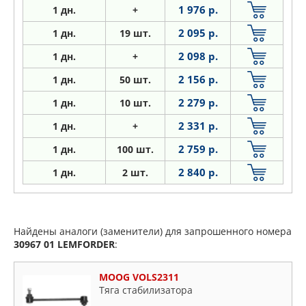
1 976 р.
1
дн.
+
2 095 р.
1
дн.
19 шт.
2 098 р.
1
дн.
+
2 156 р.
1
дн.
50 шт.
2 279 р.
1
дн.
10 шт.
2 331 р.
1
дн.
+
2 759 р.
1
дн.
100 шт.
2 840 р.
1
дн.
2 шт.
Найдены аналоги (заменители) для запрошенного номера
30967 01
LEMFORDER
:
MOOG VOLS2311
Тяга стабилизатора