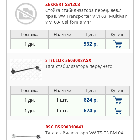
ZEKKERT SS1208
Стойка стабилизатора перед. лев./
прав. VW Transporter V VI 03- Multivan
V VI 03- California V 11
Поставка
Наличие
Цена
Купить
562 р.
1 дн.
+
STELLOX 5603098ASX
Тяга стабилизатора переднего
Поставка
Наличие
Цена
Купить
624 р.
1 дн.
1 шт.
624 р.
1 дн.
1 шт.
BSG BSG90310043
Тяга стабилизатора VW T5-T6 BM 04-