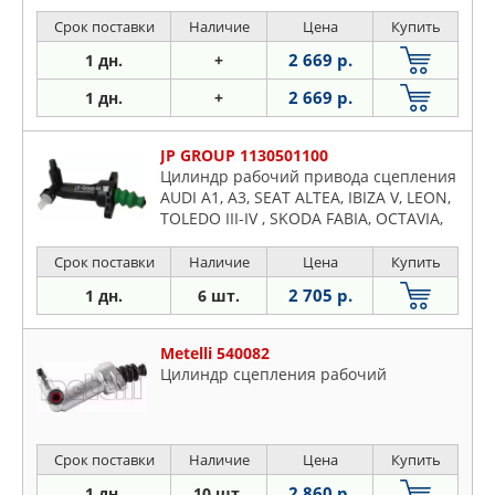
Срок поставки
Наличие
Цена
Купить
2 669 р.
1 дн.
+
2 669 р.
1 дн.
+
JP GROUP 1130501100
Цилиндр рабочий привода сцепления
AUDI A1, A3, SEAT ALTEA, IBIZA V, LEON,
TOLEDO III-IV , SKODA FABIA, OCTAVIA,
RAPID,SUPERB, YETI, VW GOLF IV-VII,
JETTA III- IV, PASSAT,TOURAN
Срок поставки
Наличие
Цена
Купить
2 705 р.
1 дн.
6 шт.
Metelli 540082
Цилиндр сцепления рабочий
Срок поставки
Наличие
Цена
Купить
2 860 р.
1 дн.
10 шт.