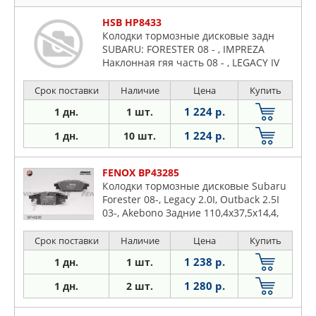
HSB HP8433
Колодки тормозные дисковые задн
SUBARU: FORESTER 08 - , IMPREZA
Наклонная rяя часть 08 - , LEGACY IV
03 - , LEGACY IV универсал 03 - ,
OUTBACK 03 -
Срок поставки
Наличие
Цена
Купить
1 224 р.
1 дн.
1 шт.
1 224 р.
1 дн.
10 шт.
FENOX BP43285
Колодки тормозные дисковые Subaru
Forester 08-, Legacy 2.0I, Outback 2.5I
03-, Akebono Задние 110,4x37,5x14,4,
Комплект
Срок поставки
Наличие
Цена
Купить
1 238 р.
1 дн.
1 шт.
1 280 р.
1 дн.
2 шт.