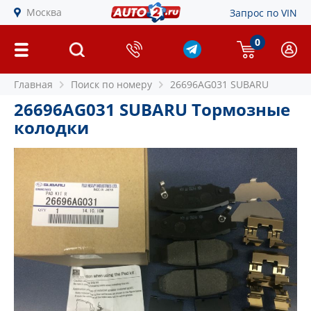
Москва
Запрос по VIN
0
Главная
Поиск по номеру
26696AG031 SUBARU
26696AG031 SUBARU Тормозные
колодки