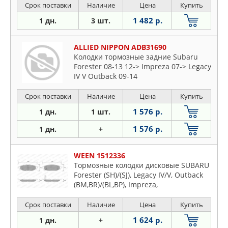
Срок поставки
Наличие
Цена
Купить
1 482 р.
1 дн.
3 шт.
ALLIED NIPPON ADB31690
Колодки тормозные задние Subaru
Forester 08-13 12-> Impreza 07-> Legacy
IV V Outback 09-14
Срок поставки
Наличие
Цена
Купить
1 576 р.
1 дн.
1 шт.
1 576 р.
1 дн.
+
WEEN 1512336
Тормозные колодки дисковые SUBARU
Forester (SH)/(SJ), Legacy IV/V, Outback
(BM,BR)/(BL,BP), Impreza,
Срок поставки
Наличие
Цена
Купить
1 624 р.
1 дн.
+