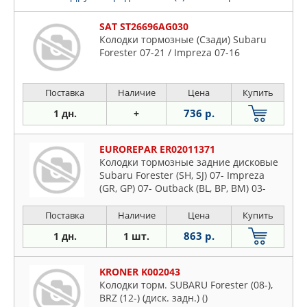
SAT ST26696AG030
Колодки тормозные (Сзади) Subaru
Forester 07-21 / Impreza 07-16
Поставка
Наличие
Цена
Купить
736 р.
1 дн.
+
EUROREPAR ER02011371
Колодки тормозные задние дисковые
Subaru Forester (SH, SJ) 07- Impreza
(GR, GP) 07- Outback (BL, BP, BM) 03-
Поставка
Наличие
Цена
Купить
863 р.
1 дн.
1 шт.
KRONER K002043
Колодки торм. SUBARU Forester (08-),
BRZ (12-) (диск. задн.) ()