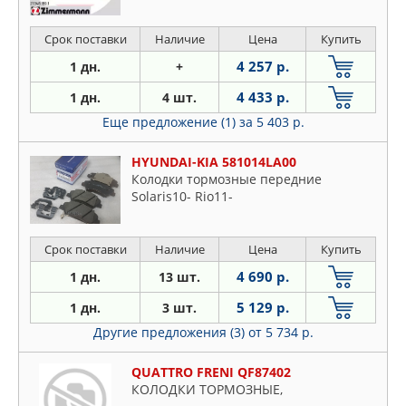
Срок поставки
Наличие
Цена
Купить
4 257 р.
1 дн.
+
4 433 р.
1 дн.
4 шт.
Еще предложение (1)
за 5 403 р.
HYUNDAI-KIA 581014LA00
Колодки тормозные передние
Solaris10- Rio11-
Срок поставки
Наличие
Цена
Купить
4 690 р.
1 дн.
13 шт.
5 129 р.
1 дн.
3 шт.
Другие предложения (3)
от 5 734 р.
QUATTRO FRENI QF87402
КОЛОДКИ ТОРМОЗНЫЕ,