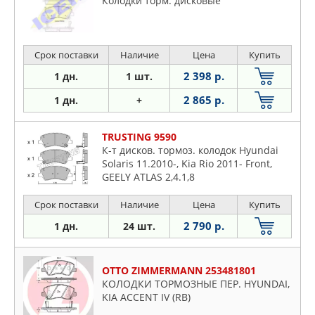
Колодки торм. дисковые
Срок поставки
Наличие
Цена
Купить
2 398 р.
1 дн.
1 шт.
2 865 р.
1 дн.
+
TRUSTING 9590
К-т дисков. тормоз. колодок Hyundai
Solaris 11.2010-, Kia Rio 2011- Front,
GEELY ATLAS 2,4.1,8
Срок поставки
Наличие
Цена
Купить
2 790 р.
1 дн.
24 шт.
OTTO ZIMMERMANN 253481801
КОЛОДКИ ТОРМОЗНЫЕ ПЕР. HYUNDAI,
KIA ACCENT IV (RB)