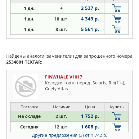
2 537 р.
1 дн.
+
4 349 р.
1 дн.
10 шт.
5 561 р.
1
дн.
3 шт.
Найдены аналоги (заменители) для запрошенного номера
2534801
TEXTAR
:
FINWHALE V1017
Колодки торм. перед. Solaris, Rio(11-),
Geely Atlas
Поставка
Наличие
Цена
Купить
1 752 р.
На складе
2 шт.
1 608 р.
Сегодня
12 шт.
Другие предложения (3)
от 1 742 р.