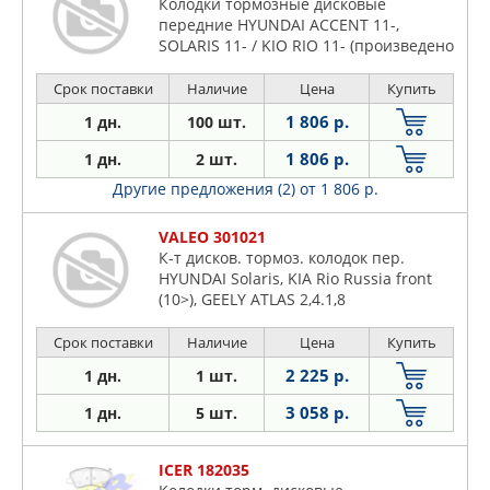
Колодки тормозные дисковые
передние HYUNDAI ACCENT 11-,
SOLARIS 11- / KIO RIO 11- (произведено
в К
Срок поставки
Наличие
Цена
Купить
1 806 р.
1 дн.
100 шт.
1 806 р.
1 дн.
2 шт.
Другие предложения (2)
от 1 806 р.
VALEO 301021
К-т дисков. тормоз. колодок пер.
HYUNDAI Solaris, KIA Rio Russia front
(10>), GEELY ATLAS 2,4.1,8
Срок поставки
Наличие
Цена
Купить
2 225 р.
1 дн.
1 шт.
3 058 р.
1 дн.
5 шт.
ICER 182035