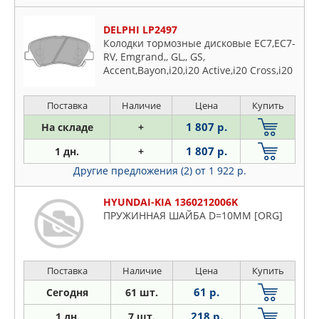
DELPHI LP2497
Колодки тормозные дисковые EC7,EC7-
RV, Emgrand,, GL,, GS,
Accent,Bayon,i20,i20 Active,i20 Cross,i20
Поставка
Наличие
Цена
Купить
1 807 р.
На складе
+
1 807 р.
1 дн.
+
Другие предложения (2)
от 1 922 р.
HYUNDAI-KIA 1360212006K
ПРУЖИННАЯ ШАЙБА D=10ММ [ORG]
Поставка
Наличие
Цена
Купить
61 р.
Сегодня
61 шт.
218 р.
1 дн.
7 шт.