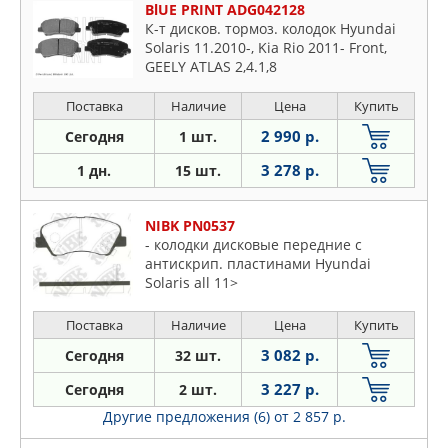
BlUE PRINT ADG042128
К-т дисков. тормоз. колодок Hyundai
Solaris 11.2010-, Kia Rio 2011- Front,
GEELY ATLAS 2,4.1,8
Поставка
Наличие
Цена
Купить
2 990 р.
Сегодня
1 шт.
3 278 р.
1 дн.
15 шт.
NIBK PN0537
- колодки дисковые передние с
антискрип. пластинами Hyundai
Solaris all 11>
Поставка
Наличие
Цена
Купить
3 082 р.
Сегодня
32 шт.
3 227 р.
Сегодня
2 шт.
Другие предложения (6)
от 2 857 р.