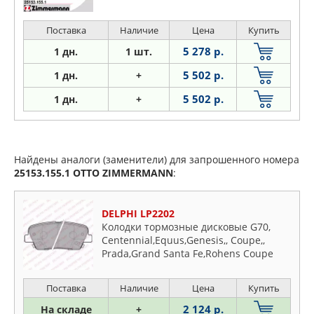
Поставка
Наличие
Цена
Купить
5 278 р.
1 дн.
1 шт.
5 502 р.
1 дн.
+
5 502 р.
1
дн.
+
Найдены аналоги (заменители) для запрошенного номера
25153.155.1
OTTO ZIMMERMANN
:
DELPHI LP2202
Колодки тормозные дисковые G70,
Centennial,Equus,Genesis,, Coupe,,
Prada,Grand Santa Fe,Rohens Coupe
Поставка
Наличие
Цена
Купить
2 124 р.
На складе
+