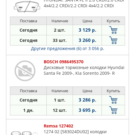
4x4/2.2 CRDi/2.2 CRDi 4x4/2.2 CRDi
GLS/2.2 CRDi GLS 4x4/2.4/2.4 4x4/2.7/2.7
4x4/2.7 V6 GLS/2.7 V6 GLS 4x4/3.3 D
Поставка
Наличие
Цена
Купить
3 129 р.
Сегодня
2 шт.
3 260 р.
Сегодня
33 шт.
Другие предложения (6)
от 3 056 р.
BOSCH 0986495370
Дисковые тормозные колодки Hyundai
Santa Fe 2009-, Kia Sorento 2009- R
Поставка
Наличие
Цена
Купить
3 286 р.
Сегодня
1 шт.
3 695 р.
1 дн.
12 шт.
Remsa 127402
1274 02 [583024DU02] колодки