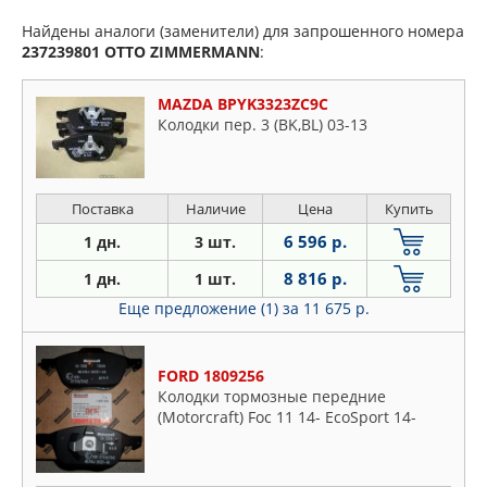
Найдены аналоги (заменители) для запрошенного номера
237239801
OTTO ZIMMERMANN
:
MAZDA BPYK3323ZC9C
Колодки пер. 3 (BK,BL) 03-13
Поставка
Наличие
Цена
Купить
6 596 р.
1 дн.
3 шт.
8 816 р.
1 дн.
1 шт.
Еще предложение (1)
за 11 675 р.
FORD 1809256
Колодки тормозные передние
(Motorcraft) Foc 11 14- EcoSport 14-