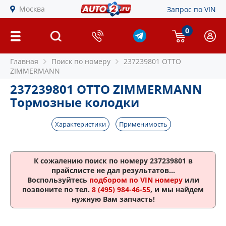
Москва
Запрос по VIN
0
Главная
Поиск по номеру
237239801 OTTO
ZIMMERMANN
237239801 OTTO ZIMMERMANN
Тормозные колодки
Характеристики
Применимость
К сожалению поиск по номеру
237239801
в
прайслисте не дал результатов...
Воспользуйтесь
подбором по VIN номеру
или
позвоните по тел.
8 (495) 984-46-55
, и мы найдем
нужную Вам запчасть!