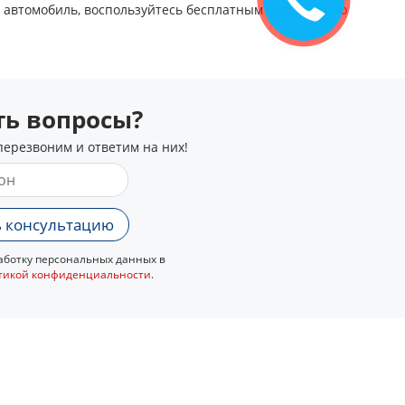
звонок
ш автомобиль, воспользуйтесь бесплатным
подбором по
сть вопросы?
перезвоним и ответим на них!
 консультацию
ботку персональных данных в
тикой конфиденциальности
.