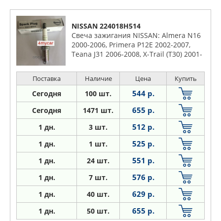
NISSAN 224018H514
Свеча зажигания NISSAN: Almera N16
2000-2006, Primera P12E 2002-2007,
Teana J31 2006-2008, X-Trail (T30) 2001-
2006
Поставка
Наличие
Цена
Купить
544 р.
Сегодня
100 шт.
655 р.
Сегодня
1471 шт.
512 р.
1
дн.
3 шт.
525 р.
1
дн.
1 шт.
551 р.
1
дн.
24 шт.
576 р.
1
дн.
7 шт.
629 р.
1
дн.
40 шт.
655 р.
1
дн.
50 шт.