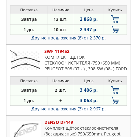
MAX 1.8 TDCi/2.0/2.0 TDCi/2.2
TDCi/2.3/2.5 ST 06-
Поставка
Наличие
Цена
Купить
2 868 р.
Завтра
13 шт.
2 337 р.
1 дн.
10 шт.
Другие предложения (8)
от 2 370 р.
SWF 119452
КОМПЛЕКТ ЩЕТОК
СТЕКЛООЧИСТИТЕЛЯ (750+650 MM)
PEUGEOT 308 (07 - ) , 308 SW (08- ) FORD
S-MAX (06 -
Поставка
Наличие
Цена
Купить
3 406 р.
Завтра
2 шт.
3 063 р.
1 дн.
+
Другие предложения (3)
от 2 967 р.
DENSO DF149
Комплект щёток стеклоочистителя
(бескаркасные) 750/650mm, Peugeot