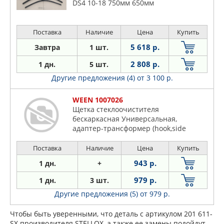
DS4 10-18 750мм 650мм
Поставка
Наличие
Цена
Купить
5 618 р.
Завтра
1 шт.
2 808 р.
1 дн.
5 шт.
Другие предложения (4)
от 3 100 р.
WEEN 1007026
Щетка стеклоочистителя
бескаркасная Универсальная,
адаптер-трансформер (hook,side
pin,push button, n
Поставка
Наличие
Цена
Купить
943 р.
1 дн.
+
979 р.
1 дн.
3 шт.
Другие предложения (5)
от 979 р.
Чтобы быть уверенными, что деталь с артикулом 201 611-
SX производителя STELLOX, а также ее замены подойдут