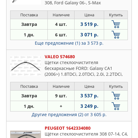
308, Ford Galaxy 06-, S-Max
Поставка
Наличие
Цена
Купить
3 519 р.
Завтра
4 шт.
3 071 р.
1 дн.
6 шт.
Еще предложение (1)
за 3 573 р.
VALEO 574680
Щетки стеклоочистителя
бескаркасные FORD: Galaxy CA1
(2006>) 1.8TDCi, 2.0TDCi, 2.0i, 2.2TDCi,
2.3i, 2.5i, S-Max 1.8TDCi, 2.0TDCi, 2.0i,
2.2TDCi, 2.3i, 2.5i, PEUGEOT: 308 1.4VTi,
Поставка
Наличие
Цена
Купить
1.6HDi, 1.6THP, 1.6VTi, 2.0HDi
3 537 р.
Завтра
9 шт.
3 249 р.
1 дн.
+
Другие предложения (2)
от 3 605 р.
PEUGEOT 1642334080
Щётки стеклоочистителя 308 07-14, C4,